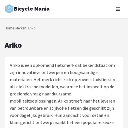
Bicycle Mania
Zoeken
Home
/
Merken
/
Ariko
NAVIGATIE
Shop
Ariko
Merken
Ariko is een opkomend fietsmerk dat bekendstaat om
Blog
zijn innovatieve ontwerpen en hoogwaardige
materialen. Het merk richt zich op zowel stadsfietsen
Fietsroutes
als elektrische modellen, waarmee het inspeelt op de
groeiende vraag naar duurzame
Kinderfietsen
mobiliteitsoplossingen. Ariko streeft naar het leveren
van betrouwbare en stijlvolle fietsen die geschikt zijn
Stadsfietsen
voor dagelijks gebruik. Hun aandacht voor detail en
klantgericht ontwerp maakt het een populaire keuze
Elektrische fietsen