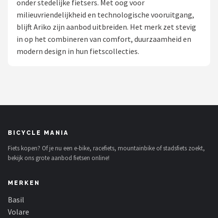
onder stedelijke fietsers. Met oog voor
milieuvriendelijkheid en technologische vooruitgang,
Mountainbikes
blijft Ariko zijn aanbod uitbreiden. Het merk zet stevig
in op het combineren van comfort, duurzaamheid en
Shop
modern design in hun fietscollecties.
POPULAIRE MERKEN
Basil
Volare
ABUS
BICYCLE MANIA
Fiets kopen? Of je nu een e-bike, racefiets, mountainbike of stadsfiets zoekt,
AXA
bekijk ons grote aanbod fietsen online!
New Looxs
MERKEN
BBB Cycling
Basil
Volare