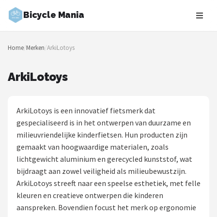
Bicycle Mania
Zoeken
Home
/
Merken
/
ArkiLotoys
NAVIGATIE
Shop
ArkiLotoys
Merken
ArkiLotoys is een innovatief fietsmerk dat
Blog
gespecialiseerd is in het ontwerpen van duurzame en
milieuvriendelijke kinderfietsen. Hun producten zijn
Fietsroutes
gemaakt van hoogwaardige materialen, zoals
lichtgewicht aluminium en gerecycled kunststof, wat
Kinderfietsen
bijdraagt aan zowel veiligheid als milieubewustzijn.
ArkiLotoys streeft naar een speelse esthetiek, met felle
Stadsfietsen
kleuren en creatieve ontwerpen die kinderen
aanspreken. Bovendien focust het merk op ergonomie
Elektrische fietsen