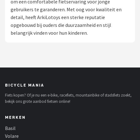
om een comfortabele fietservaring voor jonge
gebruikers te garanderen. Met oog voor kwaliteit en
Mountainbikes
detail, heeft ArkiLotoys een sterke reputatie
opgebouwd bij ouders die duurzaamheid en stijl
Shop
belangrijk vinden voor hun kinderen.
POPULAIRE MERKEN
Basil
Volare
ABUS
BICYCLE MANIA
Fiets kopen? Of je nu een e-bike, racefiets, mountainbike of stadsfiets zoekt,
AXA
bekijk ons grote aanbod fietsen online!
New Looxs
MERKEN
BBB Cycling
Basil
Volare