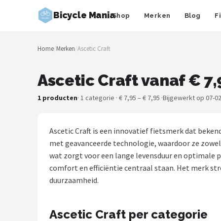
Bicycle Mania
Shop
Merken
Blog
F
Zoeken
Home
/
Merken
/
Ascetic Craft
NAVIGATIE
Shop
Ascetic Craft vanaf € 7,
Merken
1 producten
· 1 categorie · € 7,95 – € 7,95 ·
Bijgewerkt op 07-0
Blog
Ascetic Craft is een innovatief fietsmerk dat bek
Fietsroutes
met geavanceerde technologie, waardoor ze zowel st
wat zorgt voor een lange levensduur en optimale pres
Kinderfietsen
comfort en efficiëntie centraal staan. Het merk str
duurzaamheid.
Stadsfietsen
Ascetic Craft per categorie
Elektrische fietsen