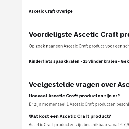
Mountainbikes
Ascetic Craft Overige
Shop
Voordeligste Ascetic Craft p
POPULAIRE MERKEN
Op zoek naar een Ascetic Craft product voor een sche
Basil
Volare
Kinderfiets spaakkralen - 25 vlinder kralen - Ge
ABUS
Veelgestelde vragen over Asc
AXA
Hoeveel Ascetic Craft producten zijn er?
New Looxs
Er zijn momenteel 1 Ascetic Craft producten beschik
Wat kost een Ascetic Craft product?
BBB Cycling
Ascetic Craft producten zijn beschikbaar vanaf € 7,95