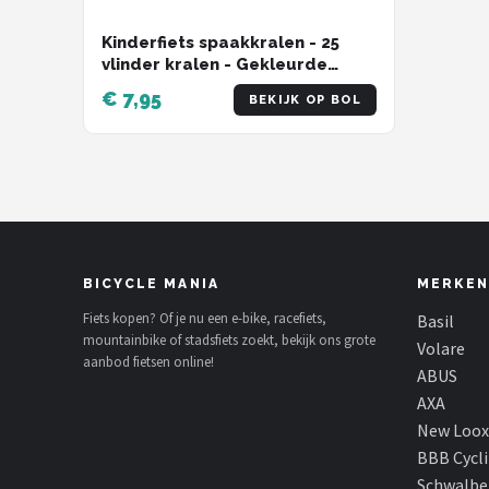
Kinderfiets spaakkralen - 25
vlinder kralen - Gekleurde
fietswiel kralen - Kralen voor
€ 7,95
BEKIJK OP BOL
spaken
BICYCLE MANIA
MERKEN
Fiets kopen? Of je nu een e-bike, racefiets,
Basil
mountainbike of stadsfiets zoekt, bekijk ons grote
Volare
aanbod fietsen online!
ABUS
AXA
New Loox
BBB Cycl
Schwalbe