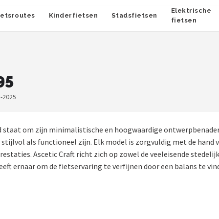
Elektrische
ietsroutes
Kinderfietsen
Stadsfietsen
fietsen
95
2-2025
end staat om zijn minimalistische en hoogwaardige ontwerpbenade
ijlvol als functioneel zijn. Elk model is zorgvuldig met de hand
taties. Ascetic Craft richt zich op zowel de veeleisende stedelijke
eeft ernaar om de fietservaring te verfijnen door een balans te vi