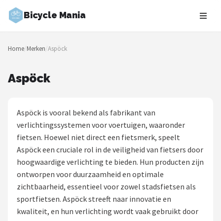
Bicycle Mania
Zoeken
Home
/
Merken
/
Aspöck
NAVIGATIE
Shop
Aspöck
Merken
Aspöck is vooral bekend als fabrikant van
Blog
verlichtingssystemen voor voertuigen, waaronder
fietsen. Hoewel niet direct een fietsmerk, speelt
Fietsroutes
Aspöck een cruciale rol in de veiligheid van fietsers door
hoogwaardige verlichting te bieden. Hun producten zijn
Kinderfietsen
ontworpen voor duurzaamheid en optimale
zichtbaarheid, essentieel voor zowel stadsfietsen als
Stadsfietsen
sportfietsen. Aspöck streeft naar innovatie en
kwaliteit, en hun verlichting wordt vaak gebruikt door
Elektrische fietsen