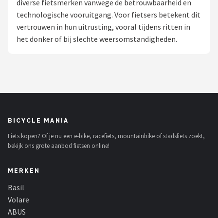
diverse fietsmerken vanwege de betrouwbaarheid en
technologische vooruitgang. Voor fietsers betekent dit
Mountainbikes
vertrouwen in hun uitrusting, vooral tijdens ritten in
het donker of bij slechte weersomstandigheden.
Shop
POPULAIRE MERKEN
Basil
Volare
BICYCLE MANIA
ABUS
Fiets kopen? Of je nu een e-bike, racefiets, mountainbike of stadsfiets zoekt,
bekijk ons grote aanbod fietsen online!
AXA
MERKEN
New Looxs
Basil
BBB Cycling
Volare
ABUS