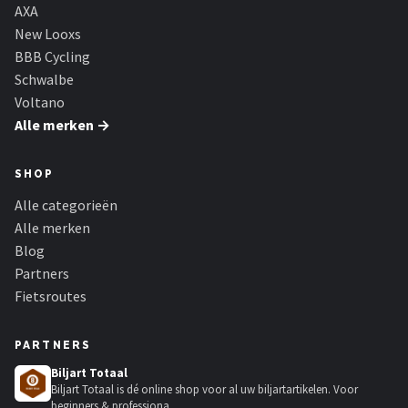
Schwalbe
AXA
New Looxs
Voltano
BBB Cycling
Schwalbe
Shimano
Voltano
Alle merken →
Cortina
SHOP
Alle merken →
Alle categorieën
Alle merken
Blog
Partners
Fietsroutes
PARTNERS
Biljart Totaal
Biljart Totaal is dé online shop voor al uw biljartartikelen. Voor
beginners & professiona...