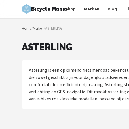
Bicycle Mania
Shop
Merken
Blog
F
Zoeken
Home
/
Merken
/
ASTERLING
NAVIGATIE
Shop
ASTERLING
Merken
Blog
Asterling is een opkomend fietsmerk dat bekendsta
die zowel geschikt zijn voor dagelijks stadsvervoe
Fietsroutes
comfortabele en efficiënte rijervaring. Asterling 
verlichting en GPS-navigatie. Dit maakt Asterling 
Kinderfietsen
van e-bikes tot klassieke modellen, passend bij di
Stadsfietsen
Elektrische fietsen