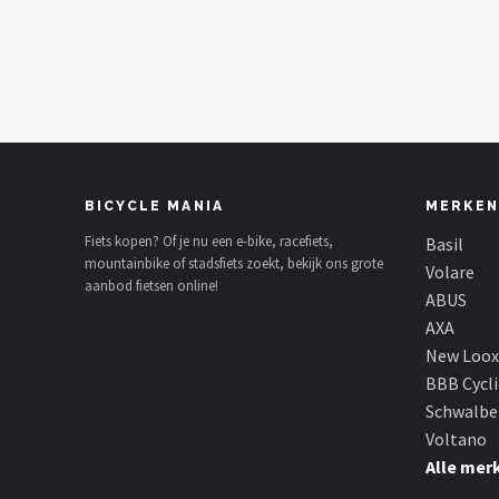
Mountainbikes
Shop
POPULAIRE MERKEN
Basil
BICYCLE MANIA
MERKEN
Volare
Fiets kopen? Of je nu een e-bike, racefiets,
Basil
mountainbike of stadsfiets zoekt, bekijk ons grote
Volare
aanbod fietsen online!
ABUS
ABUS
AXA
AXA
New Loox
BBB Cycl
New Looxs
Schwalbe
Voltano
BBB Cycling
Alle mer