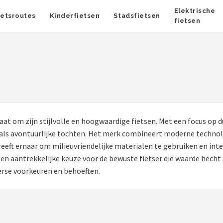
Elektrische
ietsroutes
Kinderfietsen
Stadsfietsen
fietsen
at om zijn stijlvolle en hoogwaardige fietsen. Met een focus op d
r als avontuurlijke tochten. Het merk combineert moderne technol
streeft ernaar om milieuvriendelijke materialen te gebruiken en in
een aantrekkelijke keuze voor de bewuste fietser die waarde hecht
verse voorkeuren en behoeften.