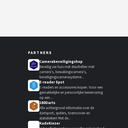
PARTNERS
Camerabeveiligingshop
Beveilig uw huis met deurbellen met
camera's, bewakingscamera's,
beveiligingscamerasysteme...
E-reader Spot
E-readers en accessoires kopen. Voor een
gemakkelijke en persoonlijke leeservaring
op een...
180Darts
Alle achtergrond informatie over de
dartsport, spelers, toernooien en
statistieken! Met de...
KadoKiezer
🎁