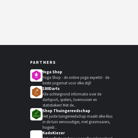
PARTNERS
Yoga Shop
Yoga Shop - de online yoga experts! - de
beste yogamat voor elke stijl!
180Darts
Alle achtergrond informatie over de
dartsport, spelers, toernooien en
statistieken! Met de...
Shop Thuingereedschap
Het juiste tuingereedschap maakt elke klus
in de tuin eenvoudiger, met grasmaaiers,
hogedr...
KadoKiezer
🎁