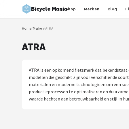
Bicycle Mania
Shop
Merken
Blog
F
Zoeken
Home
/
Merken
/
ATRA
NAVIGATIE
Shop
ATRA
Merken
Blog
ATRA is een opkomend fietsmerk dat bekendstaat o
modellen die geschikt zijn voor verschillende soorte
Fietsroutes
materialen en moderne technologieën om een soepe
productieprocessen te optimaliseren en duurzame 
Kinderfietsen
waarde hechten aan betrouwbaarheid en stijl in hun
Stadsfietsen
Elektrische fietsen