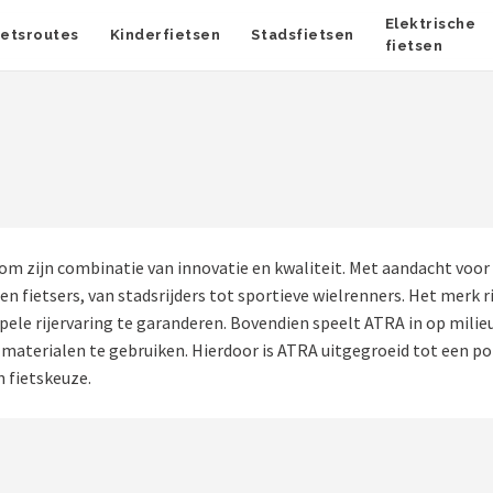
Elektrische
ietsroutes
Kinderfietsen
Stadsfietsen
fietsen
m zijn combinatie van innovatie en kwaliteit. Met aandacht voor
n fietsers, van stadsrijders tot sportieve wielrenners. Het merk ri
le rijervaring te garanderen. Bovendien speelt ATRA in op milie
materialen te gebruiken. Hierdoor is ATRA uitgegroeid tot een p
 fietskeuze.