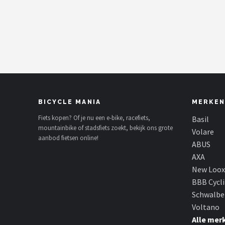
Mountainbikes
Shop
POPULAIRE MERKEN
Basil
BICYCLE MANIA
MERKEN
Volare
Fiets kopen? Of je nu een e-bike, racefiets,
Basil
mountainbike of stadsfiets zoekt, bekijk ons grote
ABUS
Volare
aanbod fietsen online!
ABUS
AXA
AXA
New Loox
New Looxs
BBB Cycl
Schwalbe
BBB Cycling
Voltano
Alle mer