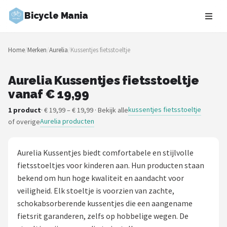
Bicycle Mania
Zoeken
Home
/
Merken
/
Aurelia
/
Kussentjes fietsstoeltje
NAVIGATIE
Shop
Aurelia Kussentjes fietsstoeltje
vanaf € 19,99
Merken
kussentjes fietsstoeltje
1 product
· € 19,99 – € 19,99 · Bekijk alle
Aurelia producten
of overige
Blog
Fietsroutes
Aurelia Kussentjes biedt comfortabele en stijlvolle
fietsstoeltjes voor kinderen aan. Hun producten staan
Kinderfietsen
bekend om hun hoge kwaliteit en aandacht voor
veiligheid. Elk stoeltje is voorzien van zachte,
Stadsfietsen
schokabsorberende kussentjes die een aangename
fietsrit garanderen, zelfs op hobbelige wegen. De
Elektrische fietsen