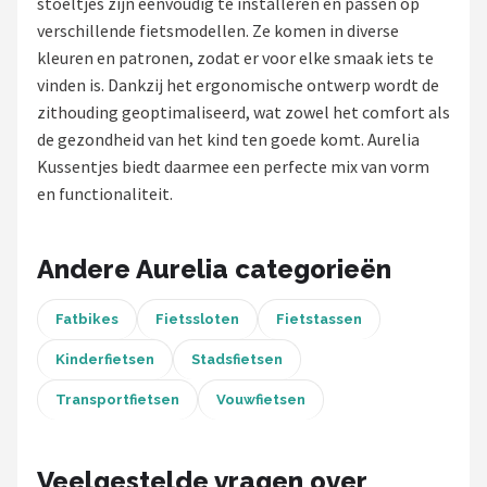
stoeltjes zijn eenvoudig te installeren en passen op
verschillende fietsmodellen. Ze komen in diverse
Mountainbikes
kleuren en patronen, zodat er voor elke smaak iets te
vinden is. Dankzij het ergonomische ontwerp wordt de
Shop
zithouding geoptimaliseerd, wat zowel het comfort als
POPULAIRE MERKEN
de gezondheid van het kind ten goede komt. Aurelia
Kussentjes biedt daarmee een perfecte mix van vorm
Basil
en functionaliteit.
Volare
Andere Aurelia categorieën
ABUS
Fatbikes
Fietssloten
Fietstassen
AXA
Kinderfietsen
Stadsfietsen
New Looxs
Transportfietsen
Vouwfietsen
BBB Cycling
Veelgestelde vragen over