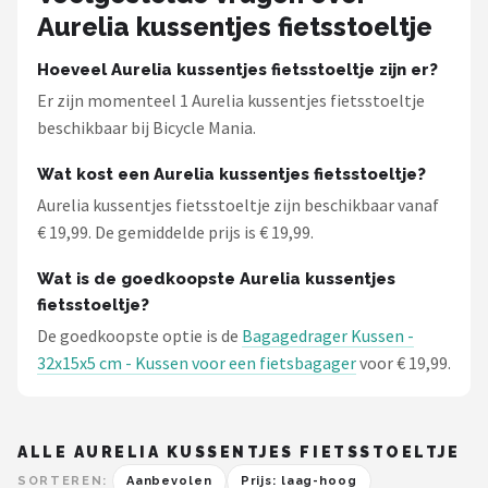
Schwalbe
Aurelia kussentjes fietsstoeltje
Voltano
Hoeveel Aurelia kussentjes fietsstoeltje zijn er?
Er zijn momenteel 1 Aurelia kussentjes fietsstoeltje
Shimano
beschikbaar bij Bicycle Mania.
Cortina
Wat kost een Aurelia kussentjes fietsstoeltje?
Aurelia kussentjes fietsstoeltje zijn beschikbaar vanaf
Alle merken →
€ 19,99. De gemiddelde prijs is € 19,99.
Wat is de goedkoopste Aurelia kussentjes
fietsstoeltje?
De goedkoopste optie is de
Bagagedrager Kussen -
32x15x5 cm - Kussen voor een fietsbagager
voor € 19,99.
ALLE AURELIA KUSSENTJES FIETSSTOELTJE
SORTEREN:
Aanbevolen
Prijs: laag-hoog