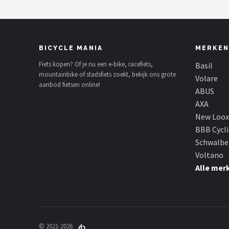
BICYCLE MANIA
MERKEN
Fiets kopen? Of je nu een e-bike, racefiets,
Basil
mountainbike of stadsfiets zoekt, bekijk ons grote
Volare
aanbod fietsen online!
ABUS
AXA
New Loox
BBB Cycl
Schwalbe
Voltano
Alle mer
© 2021-2026