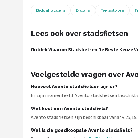
Bidonhouders
Bidons
Fietssloten
F
Mountainbikes
Shop
Lees ook over stadsfietsen
POPULAIRE MERKEN
Ontdek Waarom Stadsfietsen De Beste Keuze Vo
Basil
Volare
Veelgestelde vragen over Ave
ABUS
Hoeveel Avento stadsfietsen zijn er?
AXA
Er zijn momenteel 1 Avento stadsfietsen beschikbaa
Wat kost een Avento stadsfiets?
New Looxs
Avento stadsfietsen zijn beschikbaar vanaf € 25,19. 
BBB Cycling
Wat is de goedkoopste Avento stadsfiets?