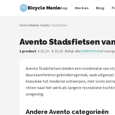
Bicycle Mania
Shop
Merken
Blog
F
Zoeken
Home
/
Merken
/
Avento
/
Stadsfietsen
NAVIGATIE
Shop
Avento Stadsfietsen van
Merken
stadsfietsen
1 product
· € 25,19 – € 25,19 · Bekijk alle
of overig
Blog
Avento Stadsfietsen bieden een combinatie van stij
Fietsroutes
duurzaamheid en gebruikersgemak, vaak uitgerust 
klassieke tot moderne ontwerpen, met soms extra v
Kinderfietsen
ritten naar het werk als langere recreatieve tocht
omgeving.
Stadsfietsen
Andere Avento categorieën
Elektrische fietsen