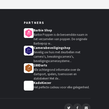
PARTNERS
Barbie Shop
Barbie Poppen is de beroemdste naam in
het verzamelen van poppen. De originele
Barbiepop w...
Camerabeveiligingshop
Beveilig uw huis met deurbellen met
camera's, bewakingscamera's,
beveiligingscamerasysteme...
180Darts
Alle achtergrond informatie over de
dartsport, spelers, toernooien en
statistieken! Met de...
KadoKiezer
🎁
Het perfecte cadeau voor elke gelegenheid.