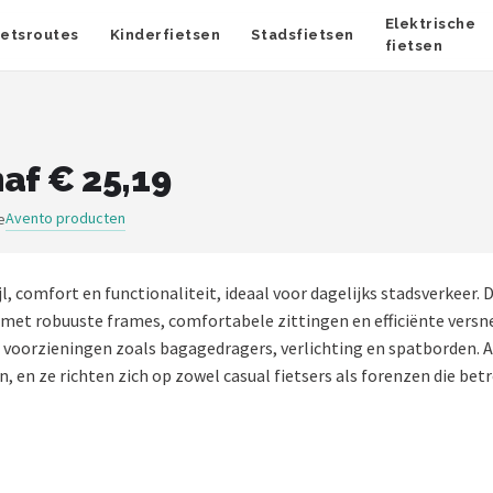
Elektrische
ietsroutes
Kinderfietsen
Stadsfietsen
fietsen
af € 25,19
Avento producten
e
l, comfort en functionaliteit, ideaal voor dagelijks stadsverkeer.
met robuuste frames, comfortabele zittingen en efficiënte versn
oorzieningen zoals bagagedragers, verlichting en spatborden. Av
en, en ze richten zich op zowel casual fietsers als forenzen die b