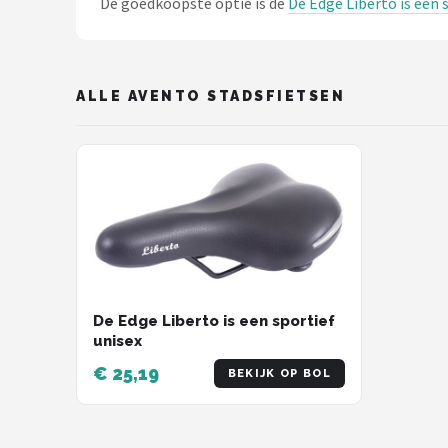
De goedkoopste optie is de
De Edge Liberto is een 
Schwalbe
Voltano
ALLE AVENTO STADSFIETSEN
Shimano
Cortina
Alle merken →
De Edge Liberto is een sportief
unisex
€ 25,19
BEKIJK OP BOL