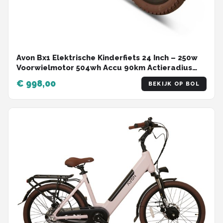
Avon Bx1 Elektrische Kinderfiets 24 Inch – 250w
Voorwielmotor 504wh Accu 90km Actieradius
Hydraulische Schijfremmen Nexus 3-speed
€ 998,00
BEKIJK OP BOL
Kleurendisplay Lage Instap Lichtgroen