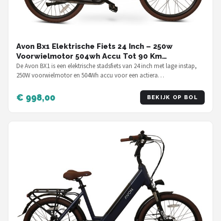
Avon Bx1 Elektrische Fiets 24 Inch – 250w
Voorwielmotor 504wh Accu Tot 90 Km
Actieradius Hydraulische Schijfremmen Nexus 3-
De Avon BX1 is een elektrische stadsfiets van 24 inch met lage instap,
250W voorwielmotor en 504Wh accu voor een actiera…
speed Naafversnelling Kleurendisplay Lage
Instap Dusty Rose
€ 998,00
BEKIJK OP BOL