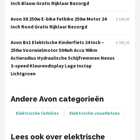
Schwalbe
Inch Blauw Gratis Rijklaar Bezorgd
Voltano
Avon X6 250w E-bike Fatbike 250w Motor 24
€ 649,00
Inch Rood Gratis Rijklaar Bezorgd
Shimano
Avon Bx1 Elektrische Kinderfiets 24 Inch –
€ 998,00
Cortina
250w Voorwielmotor 504wh Accu 90km
Actieradius Hydraulische Schijfremmen Nexus
Alle merken →
3-speed Kleurendisplay Lage Instap
Lichtgroen
Andere Avon categorieën
Elektrische fatbikes
Elektrische vouwfietsen
Lees ook over elektrische