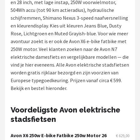
en 28 inch, met lage instap, 250W voorwielmotor,
504Wh accu (tot 90 km actieradius), hydraulische
Mountainbikes
schijfremmen, Shimano Nexus 3-speed naafversnelling
en kleurendisplay. Kies uit kleuren Jeans Blue, Dusty
Shop
Rose, Lichtgroen en Muted Grayish-blue. Voor wie meer
POPULAIRE MERKEN
avontuur zoekt is er ook de Avon X6 e-bike fatbike met
250W motor. Veel klanten zoeken naar de Avon N7
Basil
elektrische damesfiets en vergelijkbare modellen — die
vind je hier eveneens. Alle Avon elektrische stadsfietsen
Volare
worden gratis rijklaar bezorgd en zijn voorzien van
Europese typegoedkeuring. Prijzen vanaf circa € 599.
ABUS
Bekijk en bestel hieronder.
AXA
Voordeligste Avon elektrische
New Looxs
stadsfietsen
BBB Cycling
Avon X6 250w E-bike Fatbike 250w Motor 26
€ 629,00