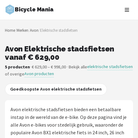
Bicycle Mania
Zoeken
Home
/
Merken
/
Avon
/
Elektrische stadsfietsen
NAVIGATIE
Shop
Avon Elektrische stadsfietsen
vanaf € 629,00
Merken
elektrische stadsfietsen
5 producten
· € 629,00 – € 998,00 · Bekijk alle
Avon producten
of overige
Blog
Fietsroutes
Goedkoopste Avon elektrische stadsfietsen
Kinderfietsen
Avon elektrische stadsfietsen bieden een betaalbare
instap in de wereld van de e-bike. Op deze pagina vind je
Stadsfietsen
alle Avon e-bikes voor stedelijk gebruik, waaronder de
populaire Avon BX1 elektrische fiets in 24 inch, 26 inch
Elektrische fietsen