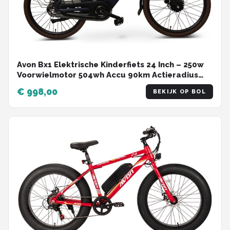
Avon Bx1 Elektrische Kinderfiets 24 Inch – 250w
Voorwielmotor 504wh Accu 90km Actieradius
Hydraulische Schijfremmen Nexus 3-speed
€ 998,00
BEKIJK OP BOL
Kleurendisplay Lage Instap Jeans Blue