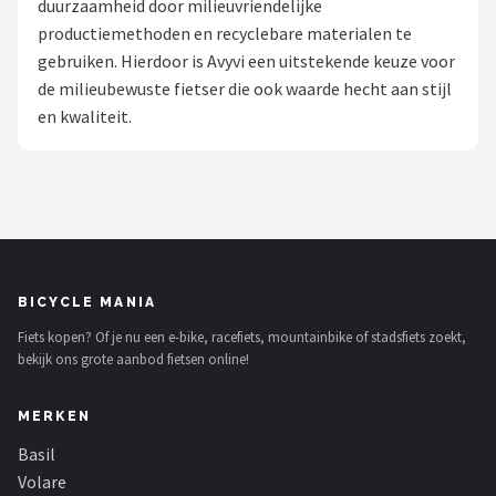
duurzaamheid door milieuvriendelijke
productiemethoden en recyclebare materialen te
Mountainbikes
gebruiken. Hierdoor is Avyvi een uitstekende keuze voor
de milieubewuste fietser die ook waarde hecht aan stijl
Shop
en kwaliteit.
POPULAIRE MERKEN
Basil
Volare
ABUS
BICYCLE MANIA
Fiets kopen? Of je nu een e-bike, racefiets, mountainbike of stadsfiets zoekt,
AXA
bekijk ons grote aanbod fietsen online!
New Looxs
MERKEN
BBB Cycling
Basil
Volare