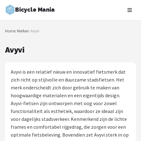
Bicycle Mania
Zoeken
Home
/
Merken
/
Avyvi
NAVIGATIE
Shop
Avyvi
Merken
Avyvi is een relatief nieuw en innovatief fietsmerk dat
Blog
zich richt op stijlvolle en duurzame stadsfietsen. Het
merk onderscheidt zich door gebruik te maken van
Fietsroutes
hoogwaardige materialen en een eigentijds design.
Avyvi-fietsen zijn ontworpen met oog voor zowel
Kinderfietsen
functionaliteit als esthetiek, waardoor ze ideaal zijn
voor dagelijks stadsverkeer. Kenmerkend zijn de lichte
Stadsfietsen
frames en comfortabel rijgedrag, die zorgen voor een
optimale fietsbeleving. Bovendien zet Avyvi sterk in op
Elektrische fietsen