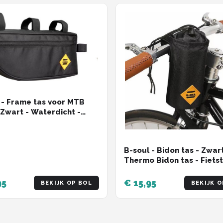
 - Frame tas voor MTB
- Zwart - Waterdicht -
apaciteit - Fietstas -
ielrennen , Mountainbike
iets , Omafiets , Opafiets
B-soul - Bidon tas - Zwart
ere Fietsen -
Thermo Bidon tas - Fietst
estendig -
Voor koud of warm drink
bestendig
95
€ 15,95
BEKIJK OP BOL
BEKIJK O