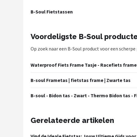
Mountainbikes
B-Soul Fietstassen
Shop
Voordeligste B-Soul product
POPULAIRE MERKEN
Op zoek naar een B-Soul product voor een scherpe pr
Basil
Volare
Waterproof Fiets Frame Tasje - Racefiets frame
ABUS
B-soul Frametas | fietstas frame | Zwarte tas
AXA
B-soul - Bidon tas - Zwart - Thermo Bidon tas - 
New Looxs
Gerelateerde artikelen
BBB Cycling
Vind de Ideale Fietstas: Jouw Ultieme Gids voor 