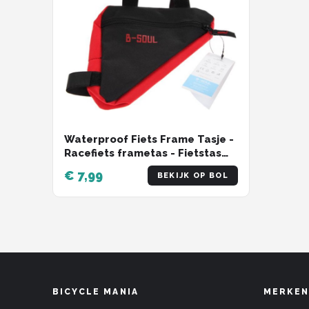
Waterproof Fiets Frame Tasje -
Racefiets frametas - Fietstas
Fietsframe Wielrennen -
€ 7,99
BEKIJK OP BOL
Driehoek Opberghoes - B-Soul
(rood) - Waterafstotend
BICYCLE MANIA
MERKEN