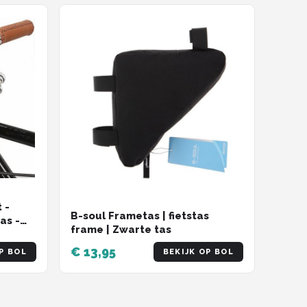
 -
B-soul Frametas | fietstas
as -
frame | Zwarte tas
en
€ 13,95
P BOL
BEKIJK OP BOL