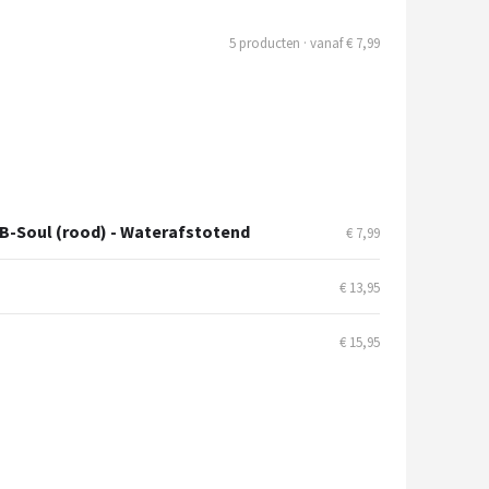
5 producten · vanaf € 7,99
 B-Soul (rood) - Waterafstotend
€ 7,99
€ 13,95
€ 15,95