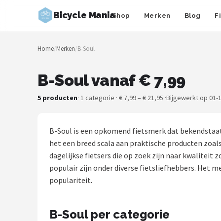
Bicycle Mania
Shop
Merken
Blog
F
Zoeken
Home
/
Merken
/
B-Soul
NAVIGATIE
Shop
B-Soul vanaf € 7,99
Merken
5 producten
· 1 categorie · € 7,99 – € 21,95 ·
Bijgewerkt op 01-
Blog
B-Soul is een opkomend fietsmerk dat bekendstaat 
Fietsroutes
het een breed scala aan praktische producten zoal
dagelijkse fietsers die op zoek zijn naar kwalite
Kinderfietsen
populair zijn onder diverse fietsliefhebbers. Het 
populariteit.
Stadsfietsen
B-Soul per categorie
Elektrische fietsen