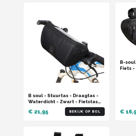
B-soul
Fiets 
Grote c
Voor W
, Racef
en and
B soul - Stuurtas - Draagtas -
Regenb
Waterdicht - Zwart - Fietstas
Water
stuur Stuurtas voor fiets met
€ 21,95
€ 16,
BEKIJK OP BOL
smartphone - kaarthouder