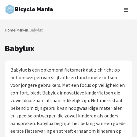
Bicycle Mania
Zoeken
Home
/
Merken
/
Babylux
NAVIGATIE
Shop
Babylux
Merken
Babylux is een opkomend fietsmerk dat zich richt op
Blog
het ontwerpen van stijlvolle en functionele fietsen
voor jongere gebruikers. Met een focus op veiligheid en
Fietsroutes
comfort, biedt Babylux innovatieve kinderfietsen die
zowel duurzaam als aantrekkelijk zijn. Het merk staat
Kinderfietsen
bekend om zijn gebruik van hoogwaardige materialen
en speelse ontwerpen die zowel kinderen als ouders
Stadsfietsen
aanspreken. Babylux begrijpt het belang van een goede
eerste fietservaring en streeft ernaar om kinderen op
Elektrische fietsen