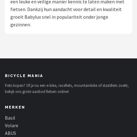
een leuke en veilige manier kennis te laten maken met
fietsen. Dankzij hun aandacht voor detail en kwaliteit
Mountainbikes
groeit Babylux snel in populariteit onder jonge
gezinnen.
Shop
POPULAIRE MERKEN
Basil
Volare
BICYCLE MANIA
ABUS
Fiets kopen? Of je nu een e-bike, racefiets, mountainbike of stadsfiets zoekt,
bekijk ons grote aanbod fietsen online!
AXA
MERKEN
New Looxs
Basil
BBB Cycling
Volare
ABUS