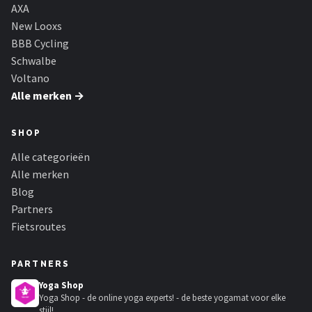
Schwalbe
AXA
New Looxs
Voltano
BBB Cycling
Schwalbe
Shimano
Voltano
Alle merken →
Cortina
SHOP
Alle merken →
Alle categorieën
Alle merken
Blog
Partners
Fietsroutes
PARTNERS
Yoga Shop
Yoga Shop - de online yoga experts! - de beste yogamat voor elke
stijl!