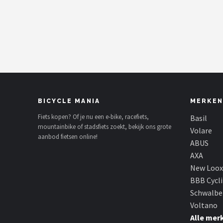
Mountainbikes
Shop
POPULAIRE MERKEN
Basil
BICYCLE MANIA
MERKEN
Volare
Fiets kopen? Of je nu een e-bike, racefiets,
Basil
mountainbike of stadsfiets zoekt, bekijk ons grote
ABUS
Volare
aanbod fietsen online!
ABUS
AXA
AXA
New Loox
New Looxs
BBB Cycl
Schwalbe
BBB Cycling
Voltano
Alle mer