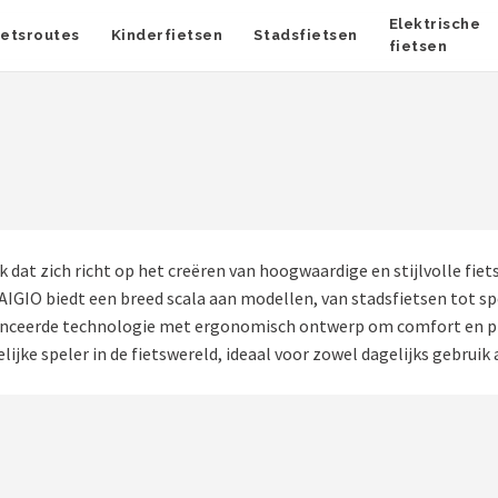
Elektrische
ietsroutes
Kinderfietsen
Stadsfietsen
fietsen
k dat zich richt op het creëren van hoogwaardige en stijlvolle fie
GIO biedt een breed scala aan modellen, van stadsfietsen tot spo
avanceerde technologie met ergonomisch ontwerp om comfort en pr
e speler in de fietswereld, ideaal voor zowel dagelijks gebruik a