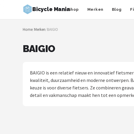
Bicycle Mania
Shop
Merken
Blog
F
Zoeken
Home
/
Merken
/
BAIGIO
NAVIGATIE
Shop
BAIGIO
Merken
Blog
BAIGIO is een relatief nieuw en innovatief fietsmer
kwaliteit, duurzaamheid en moderne ontwerpen. BAI
Fietsroutes
keuze is voor diverse fietsers. Ze combineren ge
detail en vakmanschap maakt hen tot een opmerkelijk
Kinderfietsen
Stadsfietsen
Elektrische fietsen