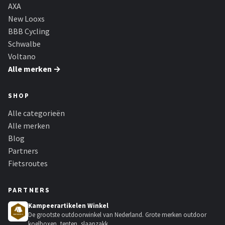
Schwalbe
AXA
New Looxs
Voltano
BBB Cycling
Schwalbe
Shimano
Voltano
Alle merken →
Cortina
SHOP
Alle merken →
Alle categorieën
Alle merken
Blog
Partners
Fietsroutes
PARTNERS
Kampeerartikelen Winkel
De grootste outdoorwinkel van Nederland. Grote merken outdoor
koelboxen, tenten, slaapzakk...