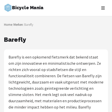
Bicycle Mania
Zoeken
Home
/
Merken
/
Barefly
NAVIGATIE
Shop
Barefly
Merken
Barefly is een opkomend fietsmerk dat bekend staat
Blog
om zijn innovatieve en minimalistische ontwerpen. Ze
richten zich vooral op stadsfietsen die stijl en
Fietsroutes
functionaliteit combineren. De fietsen van Barefly zijn
lichtgewicht, duurzaam en vaak uitgerust met moderne
Kinderfietsen
technologieën zoals geïntegreerde verlichting en
slimme sloten. Het merk legt ook veel nadruk op
Stadsfietsen
duurzaamheid, met materialen en productieprocessen
die minder impact hebben op het milieu. Barefly
Elektrische fietsen