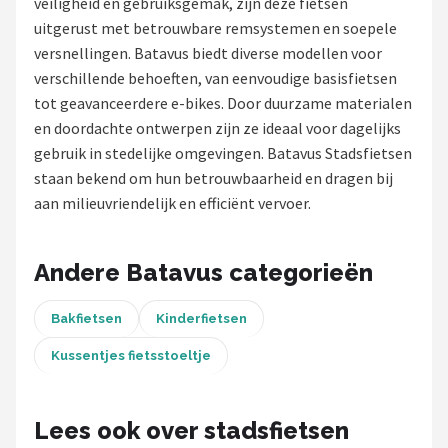
veiligheid en gebruiksgemak, zijn deze fietsen
uitgerust met betrouwbare remsystemen en soepele
Mountainbikes
versnellingen. Batavus biedt diverse modellen voor
verschillende behoeften, van eenvoudige basisfietsen
Shop
tot geavanceerdere e-bikes. Door duurzame materialen
POPULAIRE MERKEN
en doordachte ontwerpen zijn ze ideaal voor dagelijks
gebruik in stedelijke omgevingen. Batavus Stadsfietsen
Basil
staan bekend om hun betrouwbaarheid en dragen bij
aan milieuvriendelijk en efficiënt vervoer.
Volare
ABUS
Andere Batavus categorieën
AXA
Bakfietsen
Kinderfietsen
New Looxs
Kussentjes fietsstoeltje
BBB Cycling
Lees ook over stadsfietsen