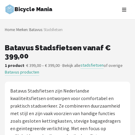
Bicycle Mania
Zoeken
Home
/
Merken
/
Batavus
/
Stadsfietsen
NAVIGATIE
Shop
Batavus Stadsfietsen vanaf €
399,00
Merken
stadsfietsen
1 product
· € 399,00 – € 399,00 · Bekijk alle
of overige
Batavus producten
Blog
Fietsroutes
Batavus Stadsfietsen zijn Nederlandse
kwaliteitsfietsen ontworpen voor comfortabel en
Kinderfietsen
praktisch stadsverkeer. Ze combineren duurzaamheid
met stijl en zijn vaak voorzien van handige functies
Stadsfietsen
zoals gesloten kettingkasten, stevige bagagedragers
en geïntegreerde verlichting. Met een focus op
Elektrische fietsen