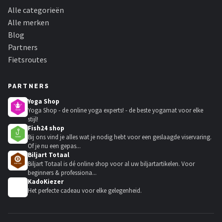
Alle categorieën
Alle merken
Blog
Partners
Fietsroutes
PARTNERS
Yoga Shop
Yoga Shop - de online yoga experts! - de beste yogamat voor elke
stijl!
Fish24 shop
Bij ons vind je alles wat je nodig hebt voor een geslaagde viservaring.
Of je nu een gepas...
Biljart Totaal
Biljart Totaal is dé online shop voor al uw biljartartikelen. Voor
beginners & professiona...
KadoKiezer
🎁
Het perfecte cadeau voor elke gelegenheid.