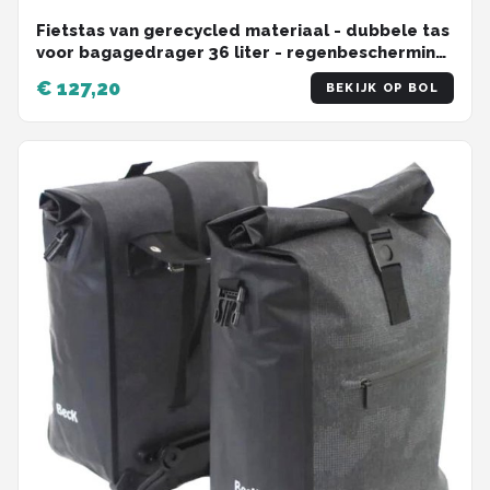
Fietstas van gerecycled materiaal - dubbele tas
voor bagagedrager 36 liter - regenbescherming
- MIK & Racktime adapter - fietstas dubbel
€ 127,20
BEKIJK OP BOL