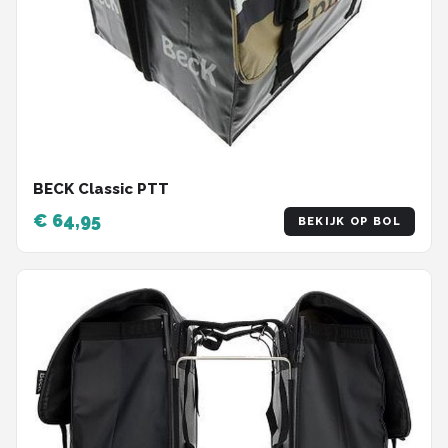
BECK Classic PTT
€ 64,95
BEKIJK OP BOL