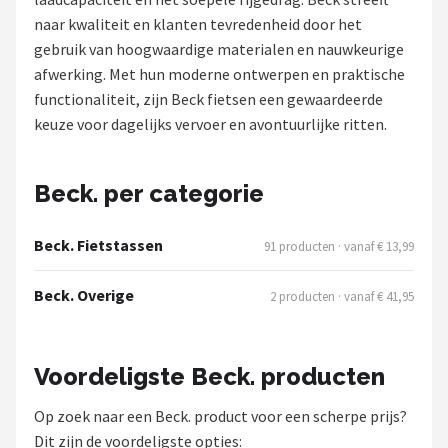
naar kwaliteit en klanten tevredenheid door het
Mountainbikes
gebruik van hoogwaardige materialen en nauwkeurige
afwerking. Met hun moderne ontwerpen en praktische
Shop
functionaliteit, zijn Beck fietsen een gewaardeerde
POPULAIRE MERKEN
keuze voor dagelijks vervoer en avontuurlijke ritten.
Basil
Beck. per categorie
Volare
Beck. Fietstassen
91 producten · vanaf € 13,99
ABUS
Beck. Overige
2 producten · vanaf € 41,95
AXA
New Looxs
Voordeligste Beck. producten
BBB Cycling
Op zoek naar een Beck. product voor een scherpe prijs?
Dit zijn de voordeligste opties: