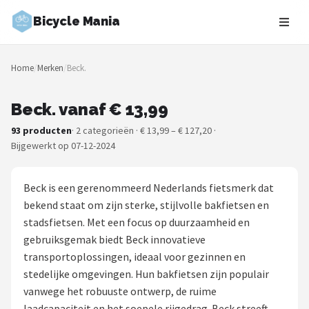
Bicycle Mania
Zoeken
Home
/
Merken
/
Beck.
NAVIGATIE
Shop
Beck. vanaf € 13,99
93 producten
· 2 categorieën · € 13,99 – € 127,20 ·
Merken
Bijgewerkt op 07-12-2024
Blog
Beck is een gerenommeerd Nederlands fietsmerk dat
Fietsroutes
bekend staat om zijn sterke, stijlvolle bakfietsen en
stadsfietsen. Met een focus op duurzaamheid en
Kinderfietsen
gebruiksgemak biedt Beck innovatieve
transportoplossingen, ideaal voor gezinnen en
Stadsfietsen
stedelijke omgevingen. Hun bakfietsen zijn populair
vanwege het robuuste ontwerp, de ruime
Elektrische fietsen
laadcapaciteit en het soepele rijgedrag. Beck streeft