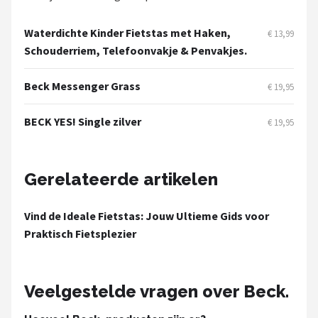
Schwalbe
Waterdichte Kinder Fietstas met Haken,
€ 13,99
Voltano
Schouderriem, Telefoonvakje & Penvakjes.
Shimano
Beck Messenger Grass
€ 19,95
Cortina
BECK YES! Single zilver
€ 19,95
Alle merken →
Gerelateerde artikelen
Vind de Ideale Fietstas: Jouw Ultieme Gids voor
Praktisch Fietsplezier
Veelgestelde vragen over Beck.