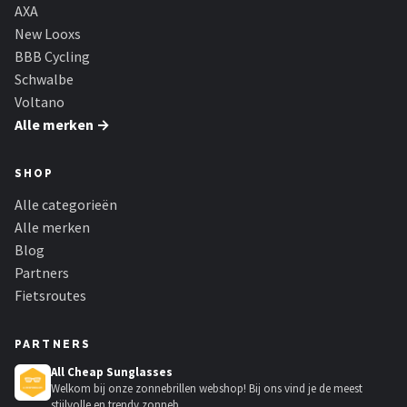
Schwalbe
AXA
New Looxs
Voltano
BBB Cycling
Schwalbe
Shimano
Voltano
Alle merken →
Cortina
SHOP
Alle merken →
Alle categorieën
Alle merken
Blog
Partners
Fietsroutes
PARTNERS
All Cheap Sunglasses
Welkom bij onze zonnebrillen webshop! Bij ons vind je de meest
stijlvolle en trendy zonneb...