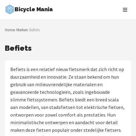
Bicycle Mania
Zoeken
Home
/
Merken
/
Befiets
NAVIGATIE
Shop
Befiets
Merken
Befiets is een relatief nieuw fietsmerk dat zich richt op
Blog
duurzaamheid en innovatie. Ze staan bekend om hun
gebruik van milieuvriendelijke materialen en
Fietsroutes
geavanceerde technologieën, zoals ingebouwde
slimme fietssystemen. Befiets biedt een breed scala
Kinderfietsen
aan modellen, van stadsfietsen tot elektrische fietsen,
ontworpen voor zowel comfort als prestaties. Hun
Stadsfietsen
minimalistische ontwerpen en aandacht voor detail
maken deze fietsen populair onder stedelijke fietsers.
Elektrische fietsen