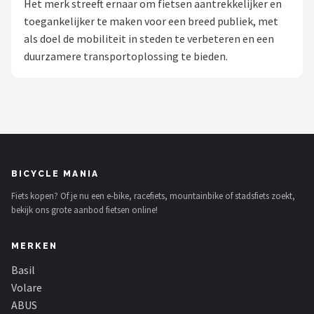
Het merk streeft ernaar om fietsen aantrekkelijker en
toegankelijker te maken voor een breed publiek, met
Mountainbikes
als doel de mobiliteit in steden te verbeteren en een
duurzamere transportoplossing te bieden.
Shop
POPULAIRE MERKEN
Basil
Volare
BICYCLE MANIA
ABUS
Fiets kopen? Of je nu een e-bike, racefiets, mountainbike of stadsfiets zoekt,
bekijk ons grote aanbod fietsen online!
AXA
MERKEN
New Looxs
Basil
BBB Cycling
Volare
ABUS