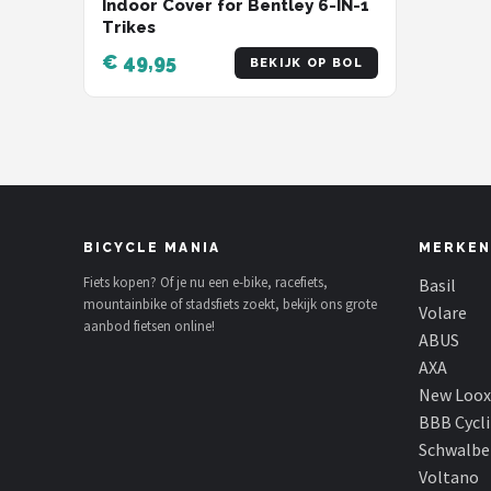
Indoor Cover for Bentley 6-IN-1
Trikes
€ 49,95
BEKIJK OP BOL
BICYCLE MANIA
MERKEN
Fiets kopen? Of je nu een e-bike, racefiets,
Basil
mountainbike of stadsfiets zoekt, bekijk ons grote
Volare
aanbod fietsen online!
ABUS
AXA
New Loox
BBB Cycl
Schwalbe
Voltano