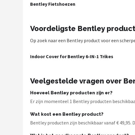
Bentley Fietshoezen
Mountainbikes
Shop
Voordeligste Bentley produc
POPULAIRE MERKEN
Op zoek naar een Bentley product voor een scherpe p
Basil
Indoor Cover for Bentley 6-IN-1 Trikes
Volare
ABUS
Veelgestelde vragen over Be
AXA
Hoeveel Bentley producten zijn er?
Er zijn momenteel 1 Bentley producten beschikbaar 
New Looxs
Wat kost een Bentley product?
BBB Cycling
Bentley producten zijn beschikbaar vanaf € 49,95. De