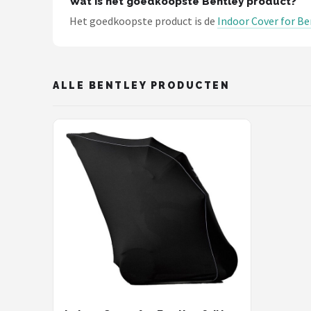
Wat is het goedkoopste Bentley product?
Schwalbe
Het goedkoopste product is de
Indoor Cover for Be
Voltano
Shimano
ALLE BENTLEY PRODUCTEN
Cortina
Alle merken →