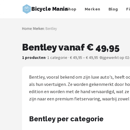
Bicycle Mania
Shop
Merken
Blog
F
Zoeken
Home
/
Merken
/
Bentley
NAVIGATIE
Shop
Bentley vanaf € 49,95
Merken
1 producten
· 1 categorie · € 49,95 – € 49,95 ·
Bijgewerkt op 02
Blog
Bentley, vooral bekend om zijn luxe auto's, heeft 
Fietsroutes
als hun voertuigen. Ze worden gekenmerkt door hoo
edition en worden met de hand vervaardigd, wat ze
Kinderfietsen
zijn naar een premium fietservaring, waarbij zowel 
Stadsfietsen
Bentley per categorie
Elektrische fietsen