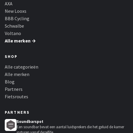
Schwalbe
AXA
New Looxs
Voltano
BBB Cycling
Schwalbe
Shimano
Voltano
Alle merken →
Cortina
SHOP
Alle merken →
Alle categorieën
Alle merken
Blog
Partners
Fietsroutes
PARTNERS
Soundbarspot
Een soundbar bevat een aantal luidsprekers die het geluid de kamer
insturen vanaf dezelfde...