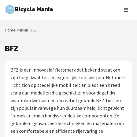
Bicycle Mania
Zoeken
Home
/
Merken
/
BFZ
NAVIGATIE
Shop
BFZ
Merken
BFZ is een innovatief fietsmerk dat bekend staat om
Blog
zijn hoge kwaliteit en eigentijdse ontwerpen. Het merk
richt zich op stedelijke mobiliteit en biedt een breed
Fietsroutes
scala aan modellen die geschikt zijn voor dagelijks
woon-werkverkeer en recreatief gebruik. BFZ-fietsen
Kinderfietsen
zijn populair vanwege hun duurzaamheid, lichtgewicht
frames en onderhoudsvriendelijke componenten. Ze
Stadsfietsen
gebruiken geavanceerde technieken en materialen om
een comfortabele en efficiënte rijervaring te
Elektrische fietsen