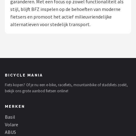
garanderen. Met een focus op zowel functionaliteit als
stijl, blijft BFZ inspelen op de behoeften van moderne
Mountainbikes
fietsers en promoot het actief milieuvriendelijke
alternatieven voor stedelijk transport.
Shop
POPULAIRE MERKEN
Basil
Volare
BICYCLE MANIA
ABUS
Fiets kopen? Of je nu een e-bike, racefiets, mountainbike of stadsfiets zoekt,
bekijk ons grote aanbod fietsen online!
AXA
MERKEN
New Looxs
Basil
BBB Cycling
Volare
ABUS