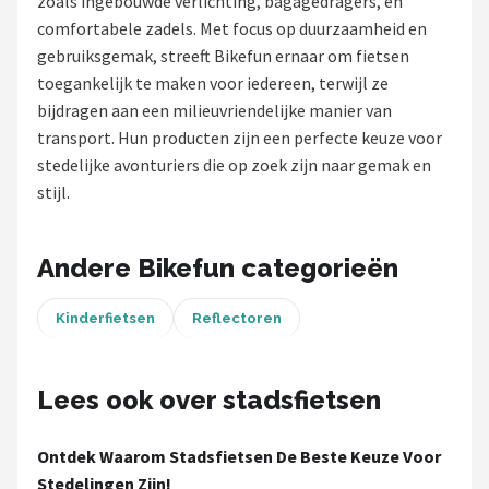
zoals ingebouwde verlichting, bagagedragers, en
comfortabele zadels. Met focus op duurzaamheid en
Mountainbikes
gebruiksgemak, streeft Bikefun ernaar om fietsen
toegankelijk te maken voor iedereen, terwijl ze
Shop
bijdragen aan een milieuvriendelijke manier van
POPULAIRE MERKEN
transport. Hun producten zijn een perfecte keuze voor
stedelijke avonturiers die op zoek zijn naar gemak en
Basil
stijl.
Volare
Andere Bikefun categorieën
ABUS
Kinderfietsen
Reflectoren
AXA
New Looxs
Lees ook over stadsfietsen
BBB Cycling
Ontdek Waarom Stadsfietsen De Beste Keuze Voor
Stedelingen Zijn!