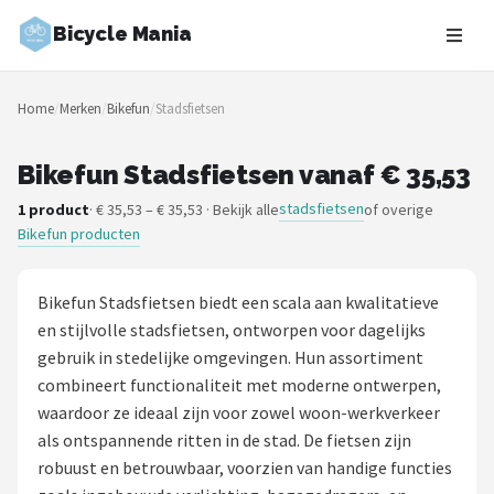
Bicycle Mania
Zoeken
Home
/
Merken
/
Bikefun
/
Stadsfietsen
NAVIGATIE
Shop
Bikefun Stadsfietsen vanaf € 35,53
stadsfietsen
1 product
· € 35,53 – € 35,53 · Bekijk alle
of overige
Merken
Bikefun producten
Blog
Bikefun Stadsfietsen biedt een scala aan kwalitatieve
Fietsroutes
en stijlvolle stadsfietsen, ontworpen voor dagelijks
gebruik in stedelijke omgevingen. Hun assortiment
Kinderfietsen
combineert functionaliteit met moderne ontwerpen,
waardoor ze ideaal zijn voor zowel woon-werkverkeer
Stadsfietsen
als ontspannende ritten in de stad. De fietsen zijn
robuust en betrouwbaar, voorzien van handige functies
Elektrische fietsen