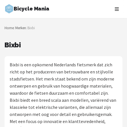
Bicycle Mania
Zoeken
Home
/
Merken
/
Bixbi
NAVIGATIE
Shop
Bixbi
Merken
Bixbi is een opkomend Nederlands fietsmerk dat zich
Blog
richt op het produceren van betrouwbare en stijlvolle
stadsfietsen. Het merk staat bekend om zijn moderne
Fietsroutes
ontwerpen en gebruik van hoogwaardige materialen,
waardoor de fietsen duurzaam en comfortabel zijn.
Kinderfietsen
Bixbi biedt een breed scala aan modellen, variërend van
klassieke tot elektrische varianten, die allemaal zijn
Stadsfietsen
ontworpen met oog voor detail en gebruikersgemak.
Met een focus op innovatie en klanttevredenheid,
Elektrische fietsen