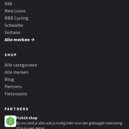
Schwalbe
AXA
New Looxs
Voltano
BBB Cycling
Schwalbe
Shimano
Voltano
Alle merken →
Cortina
SHOP
Alle merken →
Alle categorieën
Alle merken
Blog
Partners
Fietsroutes
PARTNERS
Fish24 shop
Bij ons vind je alles wat je nodig hebt voor een geslaagde viservaring.
Of je nu een gepas...