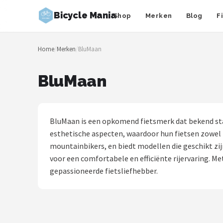
Bicycle Mania
Shop
Merken
Blog
F
Zoeken
Home
/
Merken
/
BluMaan
NAVIGATIE
Shop
BluMaan
Merken
Blog
BluMaan is een opkomend fietsmerk dat bekend sta
esthetische aspecten, waardoor hun fietsen zowel pre
Fietsroutes
mountainbikers, en biedt modellen die geschikt zij
voor een comfortabele en efficiënte rijervaring. Me
Kinderfietsen
gepassioneerde fietsliefhebber.
Stadsfietsen
Elektrische fietsen