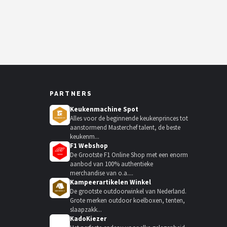
PARTNERS
Keukenmachine Spot
Alles voor de beginnende keukenprinces tot
aanstormend Masterchef talent, de beste
keukenm...
F1 Webshop
De Grootste F1 Online Shop met een enorm
aanbod van 100% authentieke
merchandise van o.a....
Kampeerartikelen Winkel
De grootste outdoorwinkel van Nederland.
Grote merken outdoor koelboxen, tenten,
slaapzakk...
KadoKiezer
🎁