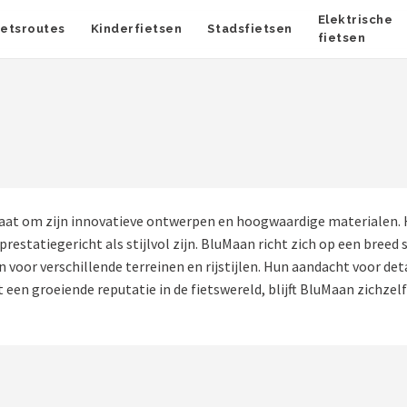
Elektrische
ietsroutes
Kinderfietsen
Stadsfietsen
fietsen
at om zijn innovatieve ontwerpen en hoogwaardige materialen. H
statiegericht als stijlvol zijn. BluMaan richt zich op een breed sc
n voor verschillende terreinen en rijstijlen. Hun aandacht voor d
t een groeiende reputatie in de fietswereld, blijft BluMaan zichze