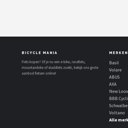
Mountainbikes
Shop
POPULAIRE MERKEN
Basil
BICYCLE MANIA
MERKEN
Volare
Fiets kopen? Of je nu een e-bike, racefiets,
Basil
mountainbike of stadsfiets zoekt, bekijk ons grote
Volare
aanbod fietsen online!
ABUS
ABUS
AXA
AXA
New Loox
BBB Cycl
New Looxs
Schwalbe
Voltano
BBB Cycling
Alle mer