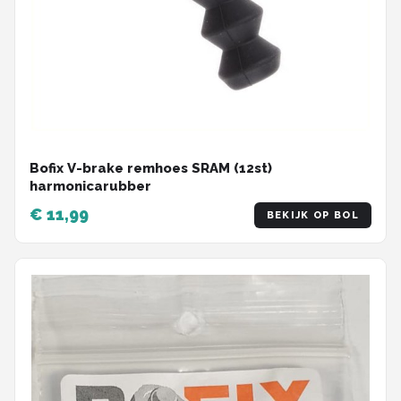
Bofix V-brake remhoes SRAM (12st)
harmonicarubber
€ 11,99
BEKIJK OP BOL