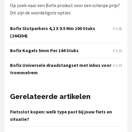
Schwalbe
Op zoek naar een Bofix product voor een scherpe prijs?
Dit zijn de voordeligste opties:
Voltano
Bofix Slotparkers 4,2 X 9.5 Mm 100 Stuks
€ 9,45
Shimano
(244204)
Cortina
Bofix Kogels 5mm Per 144 Stuks
€ 9,95
Alle merken →
Bofix Universele draadstangset met inbus voor
€ 9,99
trommelrem
Gerelateerde artikelen
Fietsslot kopen: welk type past bij jouw fiets en
situatie?