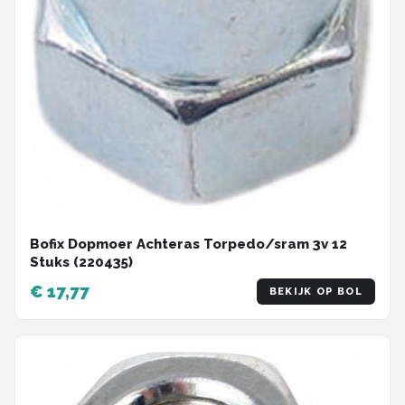
Bofix Dopmoer Achteras Torpedo/sram 3v 12
Stuks (220435)
€ 17,77
BEKIJK OP BOL