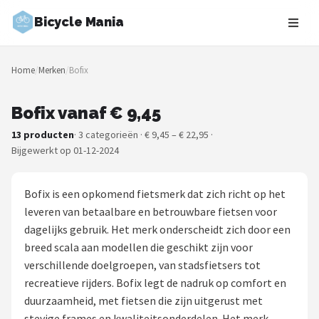
Bicycle Mania
Zoeken
Home
/
Merken
/
Bofix
NAVIGATIE
Shop
Bofix vanaf € 9,45
13 producten
· 3 categorieën · € 9,45 – € 22,95 ·
Merken
Bijgewerkt op 01-12-2024
Blog
Bofix is een opkomend fietsmerk dat zich richt op het
Fietsroutes
leveren van betaalbare en betrouwbare fietsen voor
dagelijks gebruik. Het merk onderscheidt zich door een
Kinderfietsen
breed scala aan modellen die geschikt zijn voor
verschillende doelgroepen, van stadsfietsers tot
Stadsfietsen
recreatieve rijders. Bofix legt de nadruk op comfort en
duurzaamheid, met fietsen die zijn uitgerust met
Elektrische fietsen
stevige frames en kwaliteitsonderdelen. Het merk