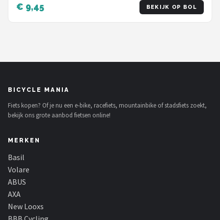
€ 9,45
BEKIJK OP BOL
BICYCLE MANIA
Fiets kopen? Of je nu een e-bike, racefiets, mountainbike of stadsfiets zoekt,
bekijk ons grote aanbod fietsen online!
MERKEN
Basil
Volare
ABUS
AXA
New Looxs
BBB Cycling