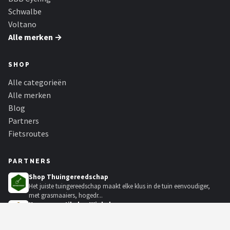
Schwalbe
Voltano
Alle merken →
SHOP
Alle categorieën
Alle merken
Blog
Partners
Fietsroutes
PARTNERS
Shop Thuingereedschap
Het juiste tuingereedschap maakt elke klus in de tuin eenvoudiger,
met grasmaaiers, hogedr...
Kampeerartikelen Winkel
De grootste outdoorwinkel van Nederland. Grote merken outdoor
koelboxen, tenten, slaapzakk...