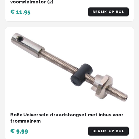
voorwielmotor (2)
€ 11,95
BEKIJK OP BOL
Bofix Universele draadstangset met inbus voor
trommelrem
€ 9,99
BEKIJK OP BOL