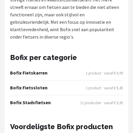
streeft ernaar om fietsen aan te bieden die niet alleen
Mountainbikes
functioneel zijn, maar ook stijlvol en
gebruiksvriendelijk. Met een focus op innovatie en
Shop
klanttevredenheid, wint Bofix snel aan populariteit
POPULAIRE MERKEN
onder fietsers in diverse regio's.
Basil
Bofix per categorie
Volare
Bofix Fietskarren
1 product · vanaf € 9,99
ABUS
Bofix Fietssloten
1 product · vanaf € 9,45
AXA
Bofix Stadsfietsen
11 producten · vanaf € 9,95
New Looxs
BBB Cycling
Voordeligste Bofix producten