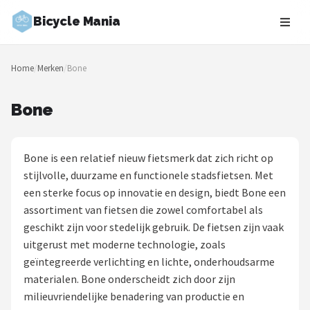
Bicycle Mania
Zoeken
Home
/
Merken
/
Bone
NAVIGATIE
Shop
Bone
Merken
Bone is een relatief nieuw fietsmerk dat zich richt op
Blog
stijlvolle, duurzame en functionele stadsfietsen. Met
een sterke focus op innovatie en design, biedt Bone een
Fietsroutes
assortiment van fietsen die zowel comfortabel als
geschikt zijn voor stedelijk gebruik. De fietsen zijn vaak
Kinderfietsen
uitgerust met moderne technologie, zoals
geïntegreerde verlichting en lichte, onderhoudsarme
Stadsfietsen
materialen. Bone onderscheidt zich door zijn
milieuvriendelijke benadering van productie en
Elektrische fietsen