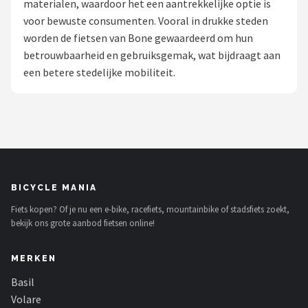
materialen, waardoor het een aantrekkelijke optie is
voor bewuste consumenten. Vooral in drukke steden
Mountainbikes
worden de fietsen van Bone gewaardeerd om hun
betrouwbaarheid en gebruiksgemak, wat bijdraagt aan
Shop
een betere stedelijke mobiliteit.
POPULAIRE MERKEN
Basil
Volare
ABUS
BICYCLE MANIA
Fiets kopen? Of je nu een e-bike, racefiets, mountainbike of stadsfiets zoekt,
AXA
bekijk ons grote aanbod fietsen online!
New Looxs
MERKEN
BBB Cycling
Basil
Volare