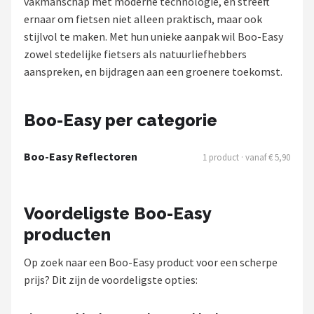
vakmanschap met moderne technologie, en streeft
ernaar om fietsen niet alleen praktisch, maar ook
Mountainbikes
stijlvol te maken. Met hun unieke aanpak wil Boo-Easy
zowel stedelijke fietsers als natuurliefhebbers
Shop
aanspreken, en bijdragen aan een groenere toekomst.
POPULAIRE MERKEN
Basil
Boo-Easy per categorie
Volare
Boo-Easy Reflectoren
1 product · vanaf € 5,90
ABUS
Voordeligste Boo-Easy
AXA
producten
New Looxs
Op zoek naar een Boo-Easy product voor een scherpe
prijs? Dit zijn de voordeligste opties:
BBB Cycling