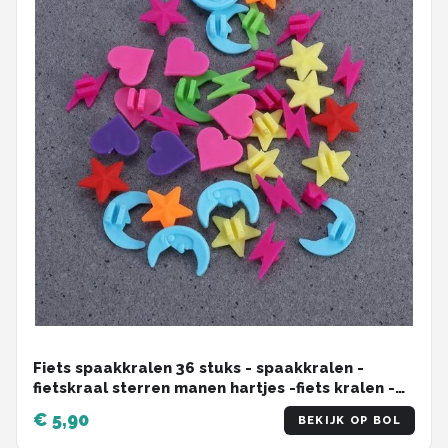
Fiets spaakkralen 36 stuks - spaakkralen -
fietskraal sterren manen hartjes -fiets kralen -
fietskraal kinderfiets -spaakkralen voor een
€ 5,90
BEKIJK OP BOL
kinderfiets- spaakkralen kinderen- fietskralen -
fietskralen kind -spaakkraal kinderen -