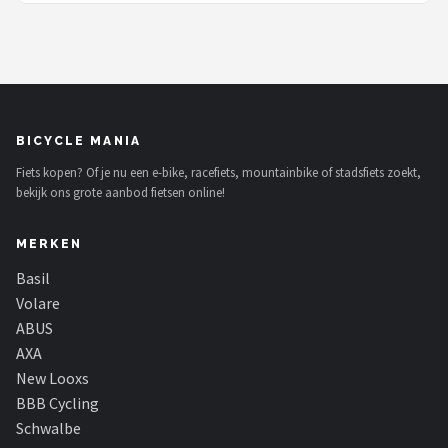
gekleurde spaak kralen-
BICYCLE MANIA
Fiets kopen? Of je nu een e-bike, racefiets, mountainbike of stadsfiets zoekt,
bekijk ons grote aanbod fietsen online!
MERKEN
Basil
Volare
ABUS
AXA
New Looxs
BBB Cycling
Schwalbe