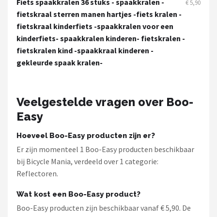
Fiets spaakkralen 36 stuks - spaakkralen -
Schwalbe
€ 5,90
fietskraal sterren manen hartjes -fiets kralen -
fietskraal kinderfiets -spaakkralen voor een
Voltano
kinderfiets- spaakkralen kinderen- fietskralen -
fietskralen kind -spaakkraal kinderen -
Shimano
gekleurde spaak kralen-
Cortina
Alle merken →
Veelgestelde vragen over Boo-
Easy
Hoeveel Boo-Easy producten zijn er?
Er zijn momenteel 1 Boo-Easy producten beschikbaar
bij Bicycle Mania, verdeeld over 1 categorie:
Reflectoren.
Wat kost een Boo-Easy product?
Boo-Easy producten zijn beschikbaar vanaf € 5,90. De