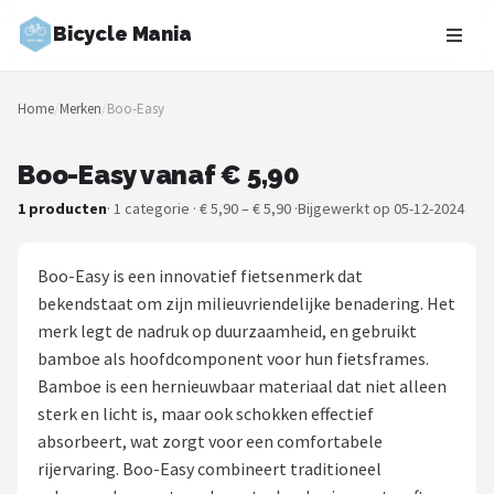
Bicycle Mania
Zoeken
Home
/
Merken
/
Boo-Easy
NAVIGATIE
Shop
Boo-Easy vanaf € 5,90
1 producten
· 1 categorie · € 5,90 – € 5,90 ·
Bijgewerkt op 05-12-2024
Merken
Blog
Boo-Easy is een innovatief fietsenmerk dat
bekendstaat om zijn milieuvriendelijke benadering. Het
Fietsroutes
merk legt de nadruk op duurzaamheid, en gebruikt
bamboe als hoofdcomponent voor hun fietsframes.
Kinderfietsen
Bamboe is een hernieuwbaar materiaal dat niet alleen
sterk en licht is, maar ook schokken effectief
Stadsfietsen
absorbeert, wat zorgt voor een comfortabele
rijervaring. Boo-Easy combineert traditioneel
Elektrische fietsen