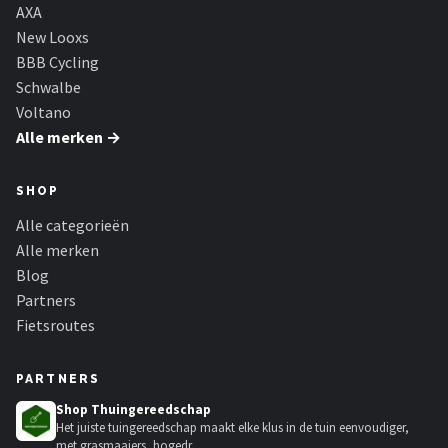
Schwalbe
AXA
New Looxs
Voltano
BBB Cycling
Schwalbe
Shimano
Voltano
Alle merken →
Cortina
SHOP
Alle merken →
Alle categorieën
Alle merken
Blog
Partners
Fietsroutes
PARTNERS
Shop Thuingereedschap
Het juiste tuingereedschap maakt elke klus in de tuin eenvoudiger,
met grasmaaiers, hogedr...