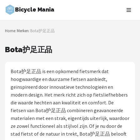
Bicycle Mania
Zoeken
Home
/
Merken
/
Bota护足正品
NAVIGATIE
Shop
Bota护足正品
Merken
Bota护足正品 is een opkomend fietsmerk dat
Blog
hoogwaardige en duurzame fietsen aanbiedt,
geïnspireerd door innovatieve technologieën en
Fietsroutes
modern design. Het merk richt zich op fietsliefhebbers
die waarde hechten aan kwaliteit en comfort. De
Kinderfietsen
fietsen van Bota护足正品 combineren geavanceerde
materialen met een strak, eigentijds uiterlijk, waardoor
Stadsfietsen
ze zowel functioneel als stijlvol zijn. Of je nu door de
stad fietst of de natuur in trekt, Bota护足正品 belooft
Elektrische fietsen