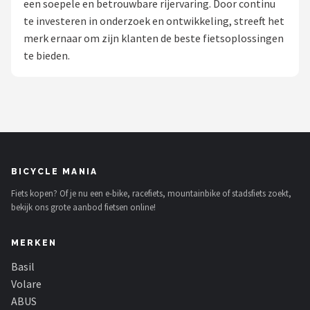
een soepele en betrouwbare rijervaring. Door continu
te investeren in onderzoek en ontwikkeling, streeft het
Mountainbikes
merk ernaar om zijn klanten de beste fietsoplossingen
te bieden.
Shop
POPULAIRE MERKEN
Basil
Volare
BICYCLE MANIA
ABUS
Fiets kopen? Of je nu een e-bike, racefiets, mountainbike of stadsfiets zoekt,
bekijk ons grote aanbod fietsen online!
AXA
MERKEN
New Looxs
Basil
BBB Cycling
Volare
ABUS