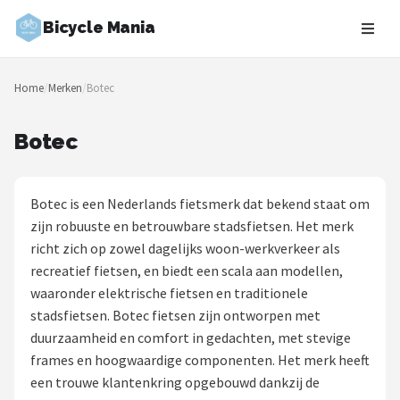
Bicycle Mania
Zoeken
Home
/
Merken
/
Botec
NAVIGATIE
Shop
Botec
Merken
Botec is een Nederlands fietsmerk dat bekend staat om
Blog
zijn robuuste en betrouwbare stadsfietsen. Het merk
richt zich op zowel dagelijks woon-werkverkeer als
Fietsroutes
recreatief fietsen, en biedt een scala aan modellen,
waaronder elektrische fietsen en traditionele
Kinderfietsen
stadsfietsen. Botec fietsen zijn ontworpen met
duurzaamheid en comfort in gedachten, met stevige
Stadsfietsen
frames en hoogwaardige componenten. Het merk heeft
een trouwe klantenkring opgebouwd dankzij de
Elektrische fietsen