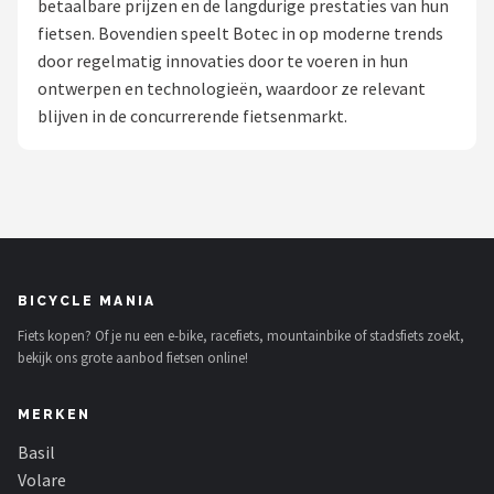
betaalbare prijzen en de langdurige prestaties van hun
fietsen. Bovendien speelt Botec in op moderne trends
Mountainbikes
door regelmatig innovaties door te voeren in hun
ontwerpen en technologieën, waardoor ze relevant
Shop
blijven in de concurrerende fietsenmarkt.
POPULAIRE MERKEN
Basil
Volare
ABUS
BICYCLE MANIA
Fiets kopen? Of je nu een e-bike, racefiets, mountainbike of stadsfiets zoekt,
AXA
bekijk ons grote aanbod fietsen online!
New Looxs
MERKEN
BBB Cycling
Basil
Volare