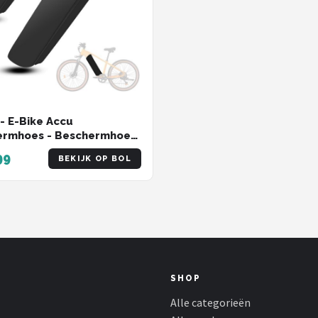
 - E-Bike Accu
ermhoes - Beschermhoes
ietsaccu - Geïntegreerde
99
BEKIJK OP BOL
es - Waterdicht en
cht - past op frames met
trek van 28-36CM
)
SHOP
Alle categorieën