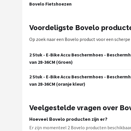
Bovelo Fietshoezen
Mountainbikes
Shop
Voordeligste Bovelo product
POPULAIRE MERKEN
Op zoek naar een Bovelo product voor een scherpe pr
Basil
2 Stuk - E-Bike Accu Beschermhoes - Beschermh
Volare
van 28-36CM (Groen)
ABUS
2 Stuk - E-Bike Accu Beschermhoes - Beschermh
van 28-36CM (oranje kleur)
AXA
New Looxs
Veelgestelde vragen over Bo
BBB Cycling
Hoeveel Bovelo producten zijn er?
Er zijn momenteel 2 Bovelo producten beschikbaar b