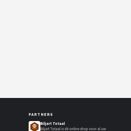
PARTNERS
Biljart Totaal
Biljart Totaal is dé online shop voor al uw