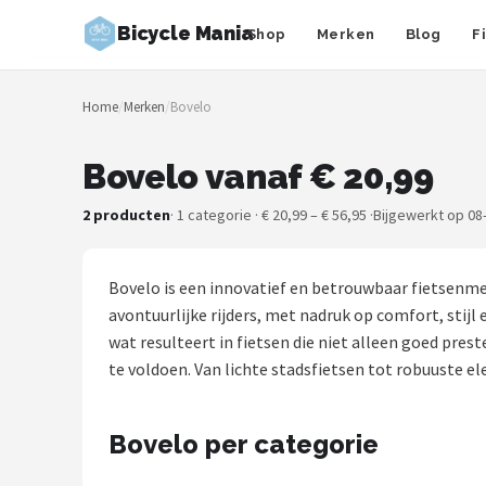
Bicycle Mania
Shop
Merken
Blog
F
Zoeken
Home
/
Merken
/
Bovelo
NAVIGATIE
Shop
Bovelo vanaf € 20,99
Merken
2 producten
· 1 categorie · € 20,99 – € 56,95 ·
Bijgewerkt op 08
Blog
Bovelo is een innovatief en betrouwbaar fietsenme
Fietsroutes
avontuurlijke rijders, met nadruk op comfort, stij
wat resulteert in fietsen die niet alleen goed pr
Kinderfietsen
te voldoen. Van lichte stadsfietsen tot robuuste el
Stadsfietsen
Bovelo per categorie
Elektrische fietsen