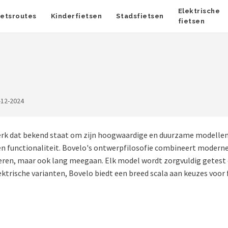
Elektrische
ietsroutes
Kinderfietsen
Stadsfietsen
fietsen
-12-2024
rk dat bekend staat om zijn hoogwaardige en duurzame modellen. 
l en functionaliteit. Bovelo's ontwerpfilosofie combineert modern
esteren, maar ook lang meegaan. Elk model wordt zorgvuldig getes
ektrische varianten, Bovelo biedt een breed scala aan keuzes voor f