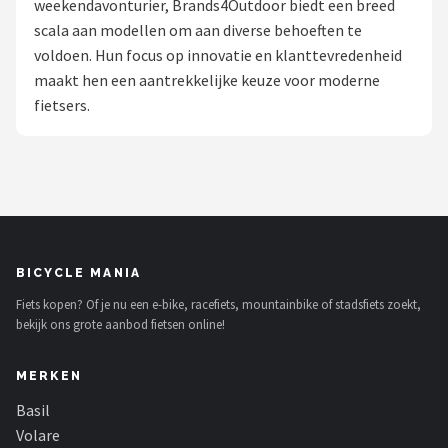
weekendavonturier, Brands4Outdoor biedt een breed
scala aan modellen om aan diverse behoeften te
Mountainbikes
voldoen. Hun focus op innovatie en klanttevredenheid
maakt hen een aantrekkelijke keuze voor moderne
Shop
fietsers.
POPULAIRE MERKEN
Basil
Volare
ABUS
BICYCLE MANIA
Fiets kopen? Of je nu een e-bike, racefiets, mountainbike of stadsfiets zoekt,
AXA
bekijk ons grote aanbod fietsen online!
New Looxs
MERKEN
BBB Cycling
Basil
Volare