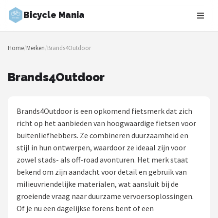
Bicycle Mania
Zoeken
Home
/
Merken
/
Brands4Outdoor
NAVIGATIE
Shop
Brands4Outdoor
Merken
Brands4Outdoor is een opkomend fietsmerk dat zich
Blog
richt op het aanbieden van hoogwaardige fietsen voor
buitenliefhebbers. Ze combineren duurzaamheid en
Fietsroutes
stijl in hun ontwerpen, waardoor ze ideaal zijn voor
zowel stads- als off-road avonturen. Het merk staat
Kinderfietsen
bekend om zijn aandacht voor detail en gebruik van
milieuvriendelijke materialen, wat aansluit bij de
Stadsfietsen
groeiende vraag naar duurzame vervoersoplossingen.
Of je nu een dagelijkse forens bent of een
Elektrische fietsen