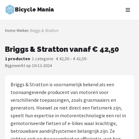
Bicycle Mania
Zoeken
Home
/
Merken
/
Briggs & Stratton
NAVIGATIE
Shop
Briggs & Stratton vanaf € 42,50
1 producten
· 1 categorie · € 42,50 – € 42,50 ·
Merken
Bijgewerkt op 10-12-2024
Blog
Briggs & Stratton is voornamelijk bekend als een
Fietsroutes
toonaangevende producent van motoren voor
verschillende toepassingen, zoals grasmaaiers en
Kinderfietsen
generators. Hoewel ze niet direct een fietsmerk zijn,
speelt hun expertise in motorentechnologie een rol in
Stadsfietsen
gemotoriseerde fietsen of e-bikes waar krachtige,
betrouwbare aandrijfsystemen belangrijk zijn. Ze
Elektrische fietsen
richten zich op duurzaamheid en efficiëntie, wat hen