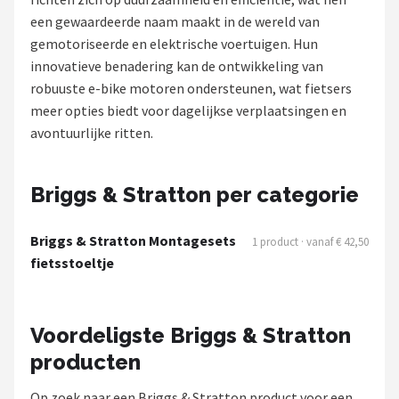
een gewaardeerde naam maakt in de wereld van
Mountainbikes
gemotoriseerde en elektrische voertuigen. Hun
innovatieve benadering kan de ontwikkeling van
Shop
robuuste e-bike motoren ondersteunen, wat fietsers
POPULAIRE MERKEN
meer opties biedt voor dagelijkse verplaatsingen en
avontuurlijke ritten.
Basil
Volare
Briggs & Stratton per categorie
ABUS
Briggs & Stratton Montagesets
1 product · vanaf € 42,50
fietsstoeltje
AXA
New Looxs
Voordeligste Briggs & Stratton
producten
BBB Cycling
Op zoek naar een Briggs & Stratton product voor een