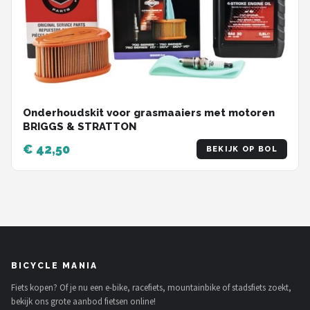
Onderhoudskit voor grasmaaiers met motoren
BRIGGS & STRATTON
€ 42,50
BEKIJK OP BOL
BICYCLE MANIA
Fiets kopen? Of je nu een e-bike, racefiets, mountainbike of stadsfiets zoekt,
bekijk ons grote aanbod fietsen online!