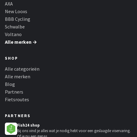
Schwalbe
AXA
New Looxs
Voltano
BBB Cycling
Schwalbe
Shimano
Voltano
Alle merken →
Cortina
SHOP
Alle merken →
Alle categorieën
Alle merken
Blog
Partners
Fietsroutes
PARTNERS
Fish24 shop
Bij ons vind je alles wat je nodig hebt voor een geslaagde viservaring.
Of je nu een gepas...