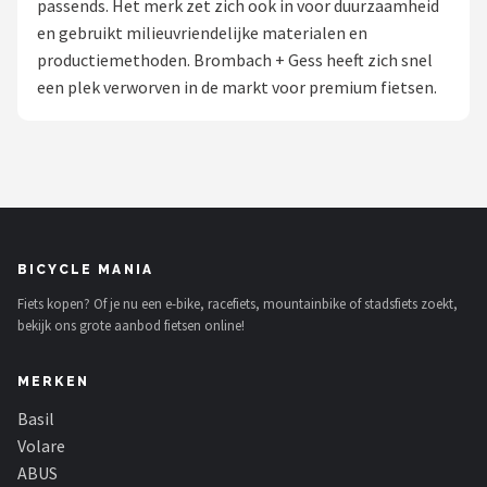
passends. Het merk zet zich ook in voor duurzaamheid
en gebruikt milieuvriendelijke materialen en
Mountainbikes
productiemethoden. Brombach + Gess heeft zich snel
een plek verworven in de markt voor premium fietsen.
Shop
POPULAIRE MERKEN
Basil
Volare
BICYCLE MANIA
ABUS
Fiets kopen? Of je nu een e-bike, racefiets, mountainbike of stadsfiets zoekt,
bekijk ons grote aanbod fietsen online!
AXA
MERKEN
New Looxs
Basil
BBB Cycling
Volare
ABUS