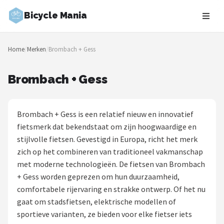
Bicycle Mania
Zoeken
Home
/
Merken
/
Brombach + Gess
NAVIGATIE
Shop
Brombach + Gess
Merken
Brombach + Gess is een relatief nieuw en innovatief
Blog
fietsmerk dat bekendstaat om zijn hoogwaardige en
stijlvolle fietsen. Gevestigd in Europa, richt het merk
Fietsroutes
zich op het combineren van traditioneel vakmanschap
met moderne technologieën. De fietsen van Brombach
Kinderfietsen
+ Gess worden geprezen om hun duurzaamheid,
comfortabele rijervaring en strakke ontwerp. Of het nu
Stadsfietsen
gaat om stadsfietsen, elektrische modellen of
sportieve varianten, ze bieden voor elke fietser iets
Elektrische fietsen