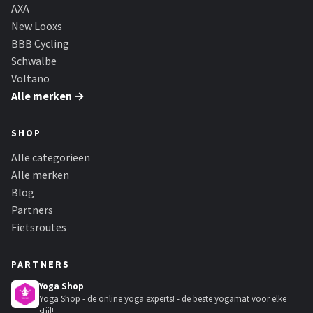
Schwalbe
AXA
New Looxs
Voltano
BBB Cycling
Schwalbe
Shimano
Voltano
Alle merken →
Cortina
SHOP
Alle merken →
Alle categorieën
Alle merken
Blog
Partners
Fietsroutes
PARTNERS
Yoga Shop
Yoga Shop - de online yoga experts! - de beste yogamat voor elke
stijl!