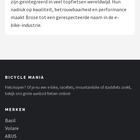
zijn geïntegreerd in veel topfietsen wereldwijd. Hun
nadruk op kwaliteit, betrouwbaarheid en performance
Mountainbikes
maakt Brose tot een gerespecteerde naam in de e-
bike-industrie.
Shop
POPULAIRE MERKEN
Basil
Volare
BICYCLE MANIA
ABUS
Fiets kopen? Of je nu een e-bike, racefiets, mountainbike of stadsfiets zoekt,
bekijk ons grote aanbod fietsen online!
AXA
MERKEN
New Looxs
Basil
BBB Cycling
Volare
ABUS