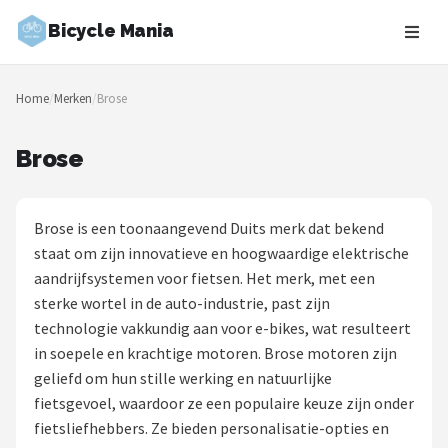
Bicycle Mania
Zoeken
Home
/
Merken
/
Brose
NAVIGATIE
Shop
Brose
Merken
Brose is een toonaangevend Duits merk dat bekend
Blog
staat om zijn innovatieve en hoogwaardige elektrische
aandrijfsystemen voor fietsen. Het merk, met een
Fietsroutes
sterke wortel in de auto-industrie, past zijn
technologie vakkundig aan voor e-bikes, wat resulteert
Kinderfietsen
in soepele en krachtige motoren. Brose motoren zijn
geliefd om hun stille werking en natuurlijke
Stadsfietsen
fietsgevoel, waardoor ze een populaire keuze zijn onder
fietsliefhebbers. Ze bieden personalisatie-opties en
Elektrische fietsen