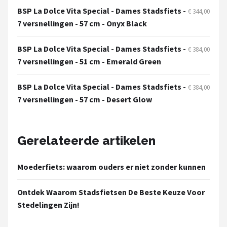
Schwalbe
BSP La Dolce Vita Special - Dames Stadsfiets -
€ 344,00
7 versnellingen - 57 cm - Onyx Black
Voltano
BSP La Dolce Vita Special - Dames Stadsfiets -
€ 384,00
Shimano
7 versnellingen - 51 cm - Emerald Green
Cortina
BSP La Dolce Vita Special - Dames Stadsfiets -
€ 384,00
7 versnellingen - 57 cm - Desert Glow
Alle merken →
Gerelateerde artikelen
Moederfiets: waarom ouders er niet zonder kunnen
Ontdek Waarom Stadsfietsen De Beste Keuze Voor
Stedelingen Zijn!