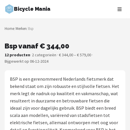
Bicycle Mania
Zoeken
Home
/
Merken
/
Bsp
NAVIGATIE
Shop
Bsp vanaf € 344,00
12 producten
· 2 categorieën · € 344,00 – € 579,00 ·
Merken
Bijgewerkt op 06-12-2024
Blog
BSP is een gerenommeerd Nederlands fietsmerk dat
Fietsroutes
bekend staat om zijn robuuste en stijlvolle fietsen. Het
merk legt de nadruk op kwaliteit en vakmanschap, wat
Kinderfietsen
resulteert in duurzame en betrouwbare fietsen die
ideaal zijn voor dagelijks gebruik. BSP biedt een breed
Stadsfietsen
scala aan modellen, variërend van stadsfietsen tot
elektrische fietsen, allemaal ontworpen met oog voor
Elektrische fietsen
detail en functionaliteit. Kenmerkend voor BSP is het