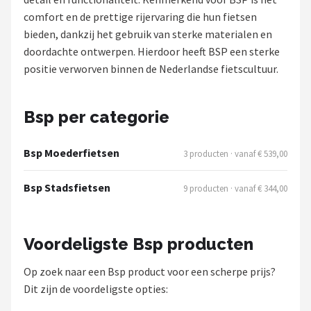
comfort en de prettige rijervaring die hun fietsen
Mountainbikes
bieden, dankzij het gebruik van sterke materialen en
doordachte ontwerpen. Hierdoor heeft BSP een sterke
Shop
positie verworven binnen de Nederlandse fietscultuur.
POPULAIRE MERKEN
Basil
Bsp per categorie
Volare
Bsp Moederfietsen
3 producten · vanaf € 539,00
ABUS
Bsp Stadsfietsen
9 producten · vanaf € 344,00
AXA
Voordeligste Bsp producten
New Looxs
Op zoek naar een Bsp product voor een scherpe prijs?
BBB Cycling
Dit zijn de voordeligste opties: