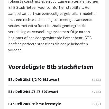
robuuste constructies en duurzame materialen zorgen
BTB Stadsfietsen voor comfort en stabiliteit. Hun
Mountainbikes
aanbod varieert van eenvoudig te gebruiken modellen
met een rechte zithouding tot meer geavanceerde
Shop
versies met extra functies zoals geïntegreerde
POPULAIRE MERKEN
verlichting en versnellingssystemen. Of je nu een
beginner of een doorgewinterde fietser bent, BTB
Basil
heeft de perfecte stadsfiets die aan je behoeften
voldoet.
Volare
ABUS
Voordeligste Btb stadsfietsen
AXA
Btb Deli 28x1 1/2 40-635 zwart
€ 18,63
New Looxs
Btb Deli 24x1.75 47-507 zwart
€ 20,43
BBB Cycling
Btb Deli 20x1.95 bmx freestyle
€ 20,73