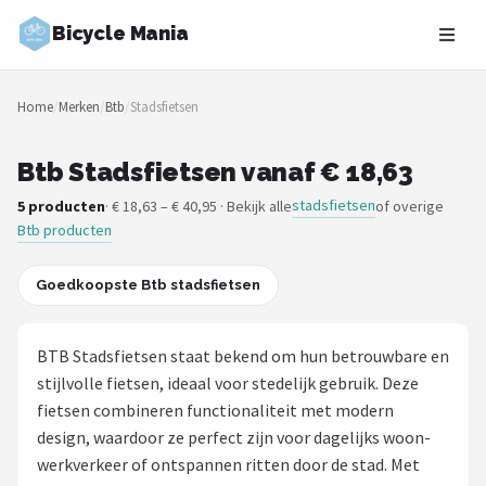
Bicycle Mania
Zoeken
Home
/
Merken
/
Btb
/
Stadsfietsen
NAVIGATIE
Shop
Btb Stadsfietsen vanaf € 18,63
stadsfietsen
5 producten
· € 18,63 – € 40,95 · Bekijk alle
of overige
Merken
Btb producten
Blog
Goedkoopste Btb stadsfietsen
Fietsroutes
BTB Stadsfietsen staat bekend om hun betrouwbare en
Kinderfietsen
stijlvolle fietsen, ideaal voor stedelijk gebruik. Deze
fietsen combineren functionaliteit met modern
Stadsfietsen
design, waardoor ze perfect zijn voor dagelijks woon-
werkverkeer of ontspannen ritten door de stad. Met
Elektrische fietsen