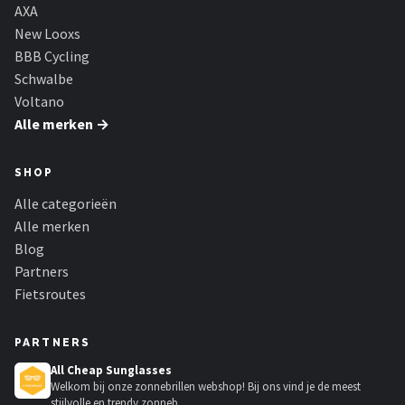
Schwalbe
AXA
New Looxs
Voltano
BBB Cycling
Schwalbe
Shimano
Voltano
Alle merken →
Cortina
SHOP
Alle merken →
Alle categorieën
Alle merken
Blog
Partners
Fietsroutes
PARTNERS
All Cheap Sunglasses
Welkom bij onze zonnebrillen webshop! Bij ons vind je de meest
stijlvolle en trendy zonneb...