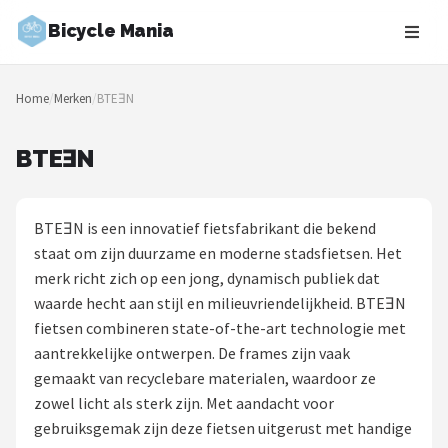
Bicycle Mania
Zoeken
Home
/
Merken
/
BTEƎN
NAVIGATIE
Shop
BTEƎN
Merken
BTEƎN is een innovatief fietsfabrikant die bekend
Blog
staat om zijn duurzame en moderne stadsfietsen. Het
merk richt zich op een jong, dynamisch publiek dat
Fietsroutes
waarde hecht aan stijl en milieuvriendelijkheid. BTEƎN
fietsen combineren state-of-the-art technologie met
Kinderfietsen
aantrekkelijke ontwerpen. De frames zijn vaak
gemaakt van recyclebare materialen, waardoor ze
Stadsfietsen
zowel licht als sterk zijn. Met aandacht voor
gebruiksgemak zijn deze fietsen uitgerust met handige
Elektrische fietsen