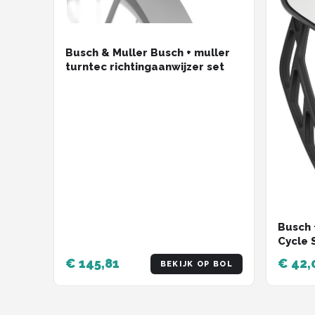
Busch & Muller Busch + muller
turntec richtingaanwijzer set
Busch 
Cycle 
€ 145,81
€ 42,
BEKIJK OP BOL