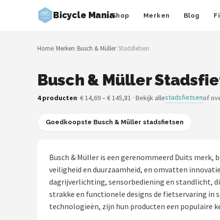
Bicycle Mania
Shop
Merken
Blog
F
Zoeken
Home
/
Merken
/
Busch & Müller
/
Stadsfietsen
NAVIGATIE
Shop
Busch & Müller Stadsfie
Merken
stadsfietsen
4 producten
· € 14,69 – € 145,81 · Bekijk alle
of ov
Blog
Goedkoopste Busch & Müller stadsfietsen
Fietsroutes
Busch & Müller is een gerenommeerd Duits merk, b
Kinderfietsen
veiligheid en duurzaamheid, en omvatten innovati
dagrijverlichting, sensorbediening en standlicht, d
Stadsfietsen
strakke en functionele designs de fietservaring i
technologieën, zijn hun producten een populaire ke
Elektrische fietsen