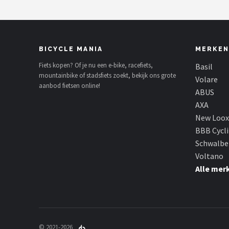
BICYCLE MANIA
MERKEN
Fiets kopen? Of je nu een e-bike, racefiets,
Basil
mountainbike of stadsfiets zoekt, bekijk ons grote
Volare
aanbod fietsen online!
ABUS
AXA
New Loox
BBB Cycl
Schwalbe
Voltano
Alle mer
© 2021-2026