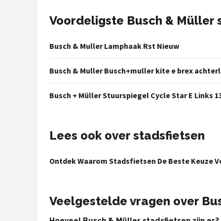
Voordeligste Busch & Müller 
Mountainbikes
Shop
Busch & Muller Lamphaak Rst Nieuw
POPULAIRE MERKEN
Busch & Muller Busch+muller kite e brex achter
Basil
Busch + Müller Stuurspiegel Cycle Star E Links 
Volare
ABUS
Lees ook over stadsfietsen
AXA
Ontdek Waarom Stadsfietsen De Beste Keuze Vo
New Looxs
Veelgestelde vragen over Bus
BBB Cycling
Hoeveel Busch & Müller stadsfietsen zijn er?