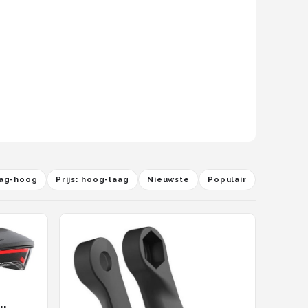
laag-hoog
Prijs: hoog-laag
Nieuwste
Populair