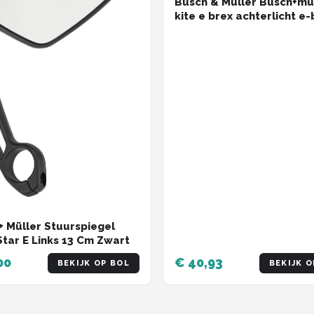
Busch & Muller Busch+mu
kite e brex achterlicht e-
15v 50mm
+ Müller Stuurspiegel
Star E Links 13 Cm Zwart
00
€ 40,93
BEKIJK OP BOL
BEKIJK O