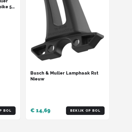
ller
bike 5-
Busch & Muller Lamphaak Rst
Nieuw
€ 14,69
P BOL
BEKIJK OP BOL