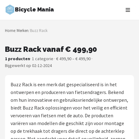
Bicycle Mania
Zoeken
Home
/
Merken
/
Buzz Rack
NAVIGATIE
Shop
Buzz Rack vanaf € 499,90
1 producten
· 1 categorie · € 499,90 – € 499,90 ·
Merken
Bijgewerkt op 02-12-2024
Blog
Buzz Rack is een merk dat gespecialiseerd is in het
Fietsroutes
ontwerpen en produceren van fietsendragers. Bekend
om hun innovatieve en gebruiksvriendelijke ontwerpen,
Kinderfietsen
biedt Buzz Rack oplossingen voor het veilig en efficiënt
vervoeren van fietsen met de auto. De producten
Stadsfietsen
variëren van modellen die geschikt zijn voor montage
op de trekhaak tot dragers die direct op de achterklep
Elektrische fietsen
passen. Met aandacht voor detail en veiligheid, zorgen