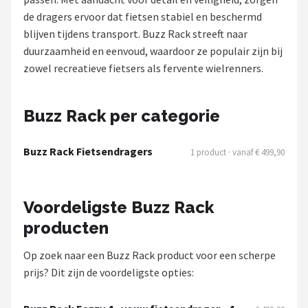
de dragers ervoor dat fietsen stabiel en beschermd
Mountainbikes
blijven tijdens transport. Buzz Rack streeft naar
duurzaamheid en eenvoud, waardoor ze populair zijn bij
Shop
zowel recreatieve fietsers als fervente wielrenners.
POPULAIRE MERKEN
Basil
Buzz Rack per categorie
Volare
Buzz Rack Fietsendragers
1 product · vanaf € 499,90
ABUS
Voordeligste Buzz Rack
AXA
producten
New Looxs
Op zoek naar een Buzz Rack product voor een scherpe
prijs? Dit zijn de voordeligste opties:
BBB Cycling