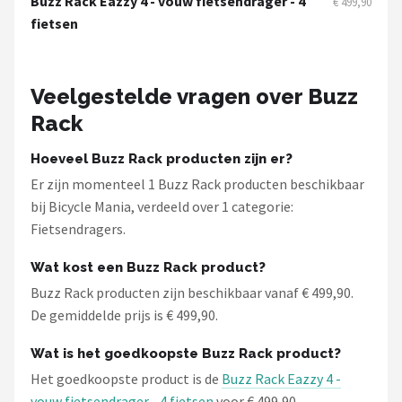
Buzz Rack Eazzy 4 - vouw fietsendrager - 4
€ 499,90
Schwalbe
fietsen
Voltano
Veelgestelde vragen over Buzz
Shimano
Rack
Cortina
Hoeveel Buzz Rack producten zijn er?
Alle merken →
Er zijn momenteel 1 Buzz Rack producten beschikbaar
bij Bicycle Mania, verdeeld over 1 categorie:
Fietsendragers.
Wat kost een Buzz Rack product?
Buzz Rack producten zijn beschikbaar vanaf € 499,90.
De gemiddelde prijs is € 499,90.
Wat is het goedkoopste Buzz Rack product?
Het goedkoopste product is de
Buzz Rack Eazzy 4 -
vouw fietsendrager - 4 fietsen
voor € 499,90.