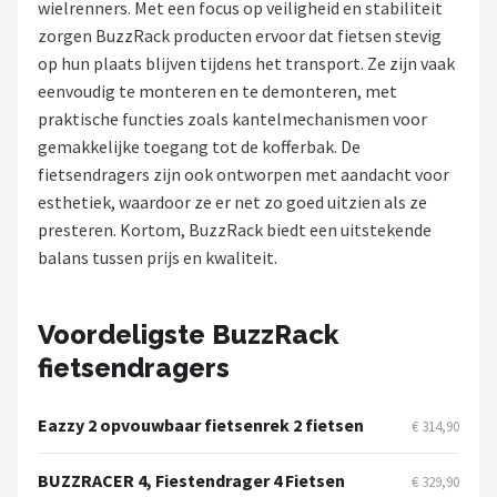
wielrenners. Met een focus op veiligheid en stabiliteit
zorgen BuzzRack producten ervoor dat fietsen stevig
Mountainbikes
op hun plaats blijven tijdens het transport. Ze zijn vaak
eenvoudig te monteren en te demonteren, met
Shop
praktische functies zoals kantelmechanismen voor
POPULAIRE MERKEN
gemakkelijke toegang tot de kofferbak. De
fietsendragers zijn ook ontworpen met aandacht voor
Basil
esthetiek, waardoor ze er net zo goed uitzien als ze
presteren. Kortom, BuzzRack biedt een uitstekende
Volare
balans tussen prijs en kwaliteit.
ABUS
Voordeligste BuzzRack
AXA
fietsendragers
New Looxs
Eazzy 2 opvouwbaar fietsenrek 2 fietsen
€ 314,90
BBB Cycling
BUZZRACER 4, Fiestendrager 4 Fietsen
€ 329,90