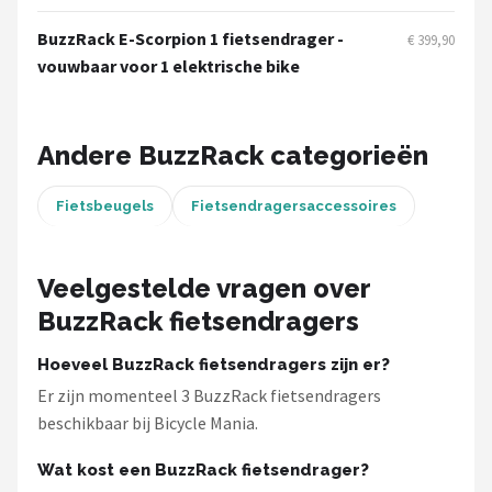
Schwalbe
BuzzRack E-Scorpion 1 fietsendrager -
€ 399,90
Voltano
vouwbaar voor 1 elektrische bike
Shimano
Andere BuzzRack categorieën
Cortina
Fietsbeugels
Fietsendragersaccessoires
Alle merken →
Veelgestelde vragen over
BuzzRack fietsendragers
Hoeveel BuzzRack fietsendragers zijn er?
Er zijn momenteel 3 BuzzRack fietsendragers
beschikbaar bij Bicycle Mania.
Wat kost een BuzzRack fietsendrager?