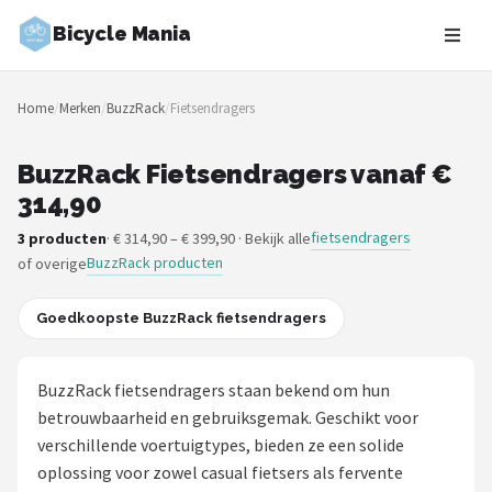
Bicycle Mania
Zoeken
Home
/
Merken
/
BuzzRack
/
Fietsendragers
NAVIGATIE
Shop
BuzzRack Fietsendragers vanaf €
314,90
Merken
fietsendragers
3 producten
· € 314,90 – € 399,90 · Bekijk alle
BuzzRack producten
of overige
Blog
Fietsroutes
Goedkoopste BuzzRack fietsendragers
Kinderfietsen
BuzzRack fietsendragers staan bekend om hun
betrouwbaarheid en gebruiksgemak. Geschikt voor
Stadsfietsen
verschillende voertuigtypes, bieden ze een solide
oplossing voor zowel casual fietsers als fervente
Elektrische fietsen