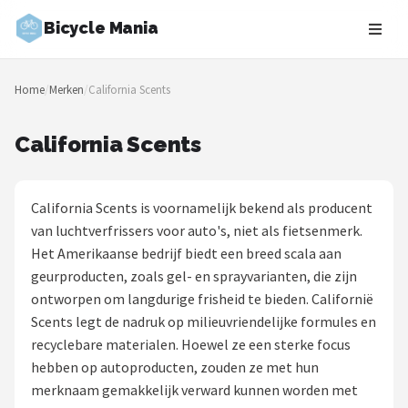
Bicycle Mania
Zoeken
Home
/
Merken
/
California Scents
NAVIGATIE
Shop
California Scents
Merken
California Scents is voornamelijk bekend als producent
Blog
van luchtverfrissers voor auto's, niet als fietsenmerk.
Het Amerikaanse bedrijf biedt een breed scala aan
Fietsroutes
geurproducten, zoals gel- en sprayvarianten, die zijn
ontworpen om langdurige frisheid te bieden. Californië
Kinderfietsen
Scents legt de nadruk op milieuvriendelijke formules en
recyclebare materialen. Hoewel ze een sterke focus
Stadsfietsen
hebben op autoproducten, zouden ze met hun
merknaam gemakkelijk verward kunnen worden met
Elektrische fietsen