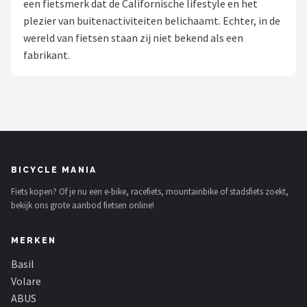
een fietsmerk dat de Californische lifestyle en het
plezier van buitenactiviteiten belichaamt. Echter, in de
Mountainbikes
wereld van fietsen staan zij niet bekend als een
fabrikant.
Shop
POPULAIRE MERKEN
Basil
Volare
BICYCLE MANIA
ABUS
Fiets kopen? Of je nu een e-bike, racefiets, mountainbike of stadsfiets zoekt,
bekijk ons grote aanbod fietsen online!
AXA
MERKEN
New Looxs
Basil
BBB Cycling
Volare
ABUS