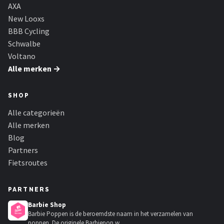
Schwalbe
AXA
New Looxs
Voltano
BBB Cycling
Schwalbe
Shimano
Voltano
Alle merken →
Cortina
SHOP
Alle merken →
Alle categorieën
Alle merken
Blog
Partners
Fietsroutes
PARTNERS
Barbie Shop
Barbie Poppen is de beroemdste naam in het verzamelen van
poppen. De originele Barbiepop w...