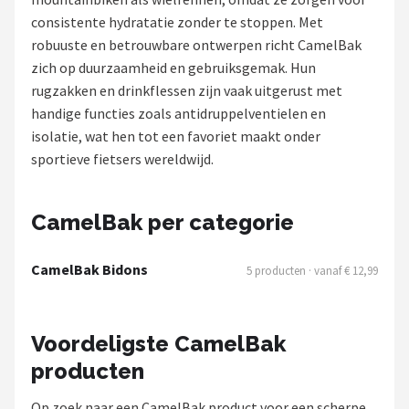
consistente hydratatie zonder te stoppen. Met
Mountainbikes
robuuste en betrouwbare ontwerpen richt CamelBak
zich op duurzaamheid en gebruiksgemak. Hun
Shop
rugzakken en drinkflessen zijn vaak uitgerust met
POPULAIRE MERKEN
handige functies zoals antidruppelventielen en
isolatie, wat hen tot een favoriet maakt onder
Basil
sportieve fietsers wereldwijd.
Volare
CamelBak per categorie
ABUS
CamelBak Bidons
5 producten · vanaf € 12,99
AXA
New Looxs
Voordeligste CamelBak
producten
BBB Cycling
Op zoek naar een CamelBak product voor een scherpe