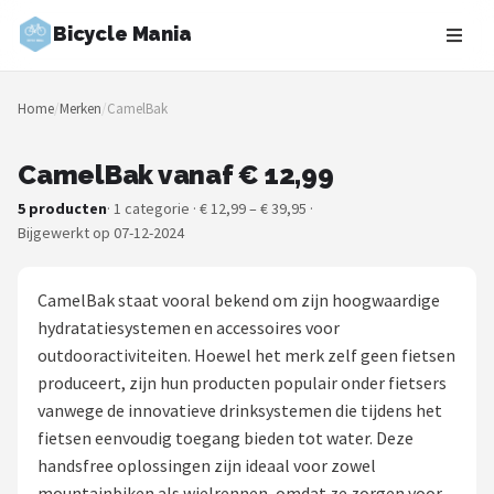
Bicycle Mania
Zoeken
Home
/
Merken
/
CamelBak
NAVIGATIE
Shop
CamelBak vanaf € 12,99
5 producten
· 1 categorie · € 12,99 – € 39,95 ·
Merken
Bijgewerkt op 07-12-2024
Blog
CamelBak staat vooral bekend om zijn hoogwaardige
Fietsroutes
hydratatiesystemen en accessoires voor
outdooractiviteiten. Hoewel het merk zelf geen fietsen
Kinderfietsen
produceert, zijn hun producten populair onder fietsers
vanwege de innovatieve drinksystemen die tijdens het
Stadsfietsen
fietsen eenvoudig toegang bieden tot water. Deze
handsfree oplossingen zijn ideaal voor zowel
Elektrische fietsen
mountainbiken als wielrennen, omdat ze zorgen voor