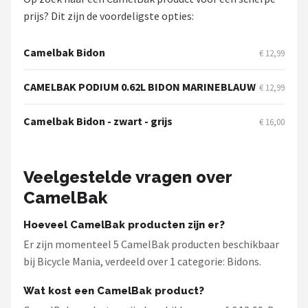
Schwalbe
prijs? Dit zijn de voordeligste opties:
Voltano
Camelbak Bidon
€ 12,99
Shimano
CAMELBAK PODIUM 0.62L BIDON MARINEBLAUW
€ 12,99
Cortina
Camelbak Bidon - zwart - grijs
€ 16,00
Alle merken →
Veelgestelde vragen over
CamelBak
Hoeveel CamelBak producten zijn er?
Er zijn momenteel 5 CamelBak producten beschikbaar
bij Bicycle Mania, verdeeld over 1 categorie: Bidons.
Wat kost een CamelBak product?