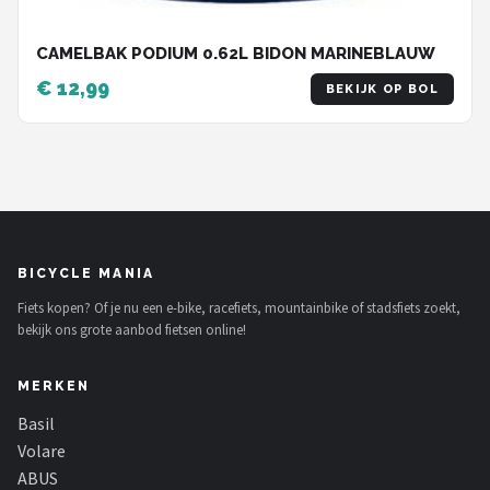
CAMELBAK PODIUM 0.62L BIDON MARINEBLAUW
€ 12,99
BEKIJK OP BOL
BICYCLE MANIA
Fiets kopen? Of je nu een e-bike, racefiets, mountainbike of stadsfiets zoekt,
bekijk ons grote aanbod fietsen online!
MERKEN
Basil
Volare
ABUS