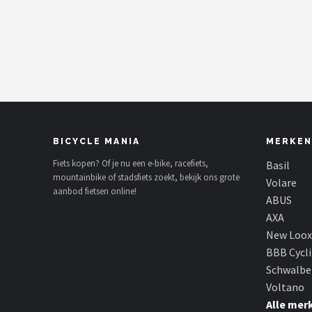
Mountainbikes
Shop
POPULAIRE MERKEN
Basil
BICYCLE MANIA
MERKEN
Volare
Fiets kopen? Of je nu een e-bike, racefiets,
Basil
mountainbike of stadsfiets zoekt, bekijk ons grote
ABUS
Volare
aanbod fietsen online!
ABUS
AXA
AXA
New Loox
New Looxs
BBB Cycl
Schwalbe
BBB Cycling
Voltano
Alle mer