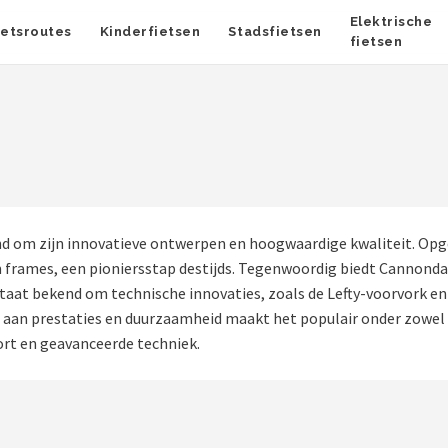
Elektrische
ietsroutes
Kinderfietsen
Stadsfietsen
fietsen
 om zijn innovatieve ontwerpen en hoogwaardige kwaliteit. Opger
frames, een pioniersstap destijds. Tegenwoordig biedt Cannondal
staat bekend om technische innovaties, zoals de Lefty-voorvork 
g aan prestaties en duurzaamheid maakt het populair onder zowel
fort en geavanceerde techniek.