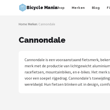
Bicycle Mania
Shop
Merken
Blog
F
Zoeken
Home
/
Merken
/
Cannondale
NAVIGATIE
Shop
Cannondale
Merken
Blog
Cannondale is een vooraanstaand fietsmerk, bekend
merk met de productie van lichtgewicht aluminium 
Fietsroutes
racefietsen, mountainbikes, en e-bikes. Het merk 
voor een soepel rijgedrag. Cannondale's toewijdin
Kinderfietsen
wereldwijd. Hun fietsen blinken uit in design, com
Stadsfietsen
Elektrische fietsen