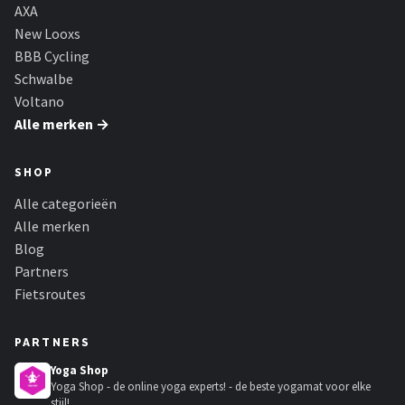
Schwalbe
AXA
New Looxs
Voltano
BBB Cycling
Schwalbe
Shimano
Voltano
Alle merken →
Cortina
SHOP
Alle merken →
Alle categorieën
Alle merken
Blog
Partners
Fietsroutes
PARTNERS
Yoga Shop
Yoga Shop - de online yoga experts! - de beste yogamat voor elke
stijl!