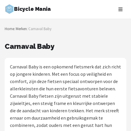
Bicycle Mania
Zoeken
Home
/
Merken
/
Carnaval Baby
NAVIGATIE
Shop
Carnaval Baby
Merken
Carnaval Baby is een opkomend fietsmerk dat zich richt
Blog
op jongere kinderen. Met een focus op veiligheid en
comfort, zijn deze fietsen speciaal ontworpen voor de
Fietsroutes
allerkleinsten die hun eerste fietsavonturen beleven.
Carnaval Baby fietsen zijn uitgerust met stabiele
Kinderfietsen
zijwieltjes, een stevig frame en kleurrijke ontwerpen
die de aandacht van kinderen trekken. Het merk streeft
Stadsfietsen
ernaar om duurzaamheid en gebruiksgemak te
combineren, zodat ouders met een gerust hart hun
Elektrische fietsen