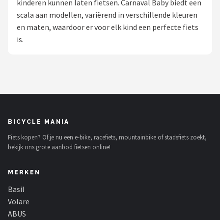
kinderen kunnen laten fietsen. Carnaval Baby biedt een
scala aan modellen, variërend in verschillende kleuren
Mountainbikes
en maten, waardoor er voor elk kind een perfecte fiets
is.
Shop
POPULAIRE MERKEN
Basil
Volare
BICYCLE MANIA
ABUS
Fiets kopen? Of je nu een e-bike, racefiets, mountainbike of stadsfiets zoekt,
bekijk ons grote aanbod fietsen online!
AXA
MERKEN
New Looxs
Basil
BBB Cycling
Volare
ABUS