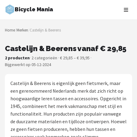
Bicycle Mania
Zoeken
Home
/
Merken
/
Castelijn & Beerens
NAVIGATIE
Shop
Castelijn & Beerens vanaf € 29,85
2 producten
· 2 categorieën · € 29,85 – € 39,95 ·
Merken
Bijgewerkt op 05-12-2024
Blog
Castelijn & Beerens is eigenlijk geen fietsmerk, maar
Fietsroutes
een gerenommeerd Nederlands merk dat zich richt op
hoogwaardige leren tassen en accessoires. Opgericht in
Kinderfietsen
1945, combineert het merk vakmanschap met stijl en
functionaliteit. Hun producten zijn populair vanwege
Stadsfietsen
de duurzame materialen en tijdloze ontwerpen. Hoewel
ze geen fietsen produceren, hebben hun tassen en
Elektrische fietsen
accessoires vaak kenmerken zoals slimme