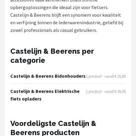
opbergoplossingen die ideaal zijn voor fietsers.
Mountainbikes
Castelijn & Beerens blijft een synoniem voor kwaliteit
en verfijning binnen de lederwarenindustrie, geliefd bij
Shop
zowel professionals als casual gebruikers.
POPULAIRE MERKEN
Basil
Castelijn & Beerens per
categorie
Volare
Castelijn & Beerens Bidonhouders
1 product · vanaf € 29,85
ABUS
Castelijn & Beerens Elektrische
1 product · vanaf € 39,95
AXA
fiets opladers
New Looxs
Voordeligste Castelijn &
BBB Cycling
Beerens producten