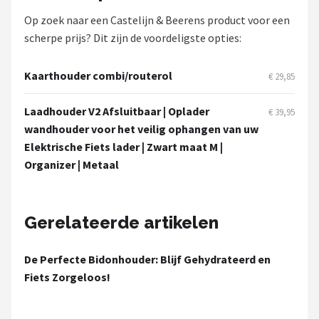
Schwalbe
Op zoek naar een Castelijn & Beerens product voor een
scherpe prijs? Dit zijn de voordeligste opties:
Voltano
Shimano
Kaarthouder combi/routerol
€ 29,85
Cortina
Laadhouder V2 Afsluitbaar | Oplader
€ 39,95
wandhouder voor het veilig ophangen van uw
Alle merken →
Elektrische Fiets lader | Zwart maat M |
Organizer | Metaal
Gerelateerde artikelen
De Perfecte Bidonhouder: Blijf Gehydrateerd en
Fiets Zorgeloos!