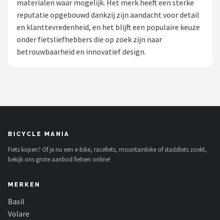
materialen waar mogelijk. Het merk heeft een sterke
reputatie opgebouwd dankzij zijn aandacht voor detail
Mountainbikes
en klanttevredenheid, en het blijft een populaire keuze
onder fietsliefhebbers die op zoek zijn naar
Shop
betrouwbaarheid en innovatief design.
POPULAIRE MERKEN
Basil
Volare
ABUS
BICYCLE MANIA
Fiets kopen? Of je nu een e-bike, racefiets, mountainbike of stadsfiets zoekt,
AXA
bekijk ons grote aanbod fietsen online!
New Looxs
MERKEN
BBB Cycling
Basil
Volare