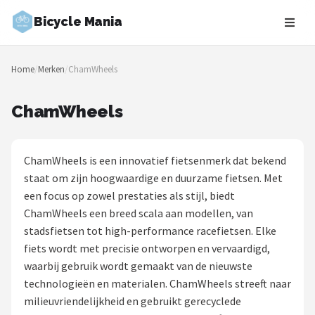
Bicycle Mania
Zoeken
Home
/
Merken
/
ChamWheels
NAVIGATIE
Shop
ChamWheels
Merken
ChamWheels is een innovatief fietsenmerk dat bekend
Blog
staat om zijn hoogwaardige en duurzame fietsen. Met
een focus op zowel prestaties als stijl, biedt
Fietsroutes
ChamWheels een breed scala aan modellen, van
stadsfietsen tot high-performance racefietsen. Elke
Kinderfietsen
fiets wordt met precisie ontworpen en vervaardigd,
waarbij gebruik wordt gemaakt van de nieuwste
Stadsfietsen
technologieën en materialen. ChamWheels streeft naar
milieuvriendelijkheid en gebruikt gerecyclede
Elektrische fietsen