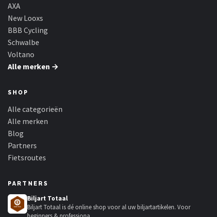
Schwalbe
AXA
New Looxs
Voltano
BBB Cycling
Schwalbe
Shimano
Voltano
Alle merken →
Cortina
SHOP
Alle merken →
Alle categorieën
Alle merken
Blog
Partners
Fietsroutes
PARTNERS
Biljart Totaal
Biljart Totaal is dé online shop voor al uw biljartartikelen. Voor
beginners & professiona...