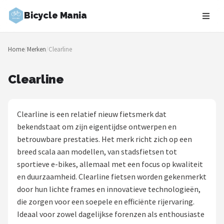
Bicycle Mania
Zoeken
Home
/
Merken
/
Clearline
NAVIGATIE
Shop
Clearline
Merken
Clearline is een relatief nieuw fietsmerk dat
Blog
bekendstaat om zijn eigentijdse ontwerpen en
betrouwbare prestaties. Het merk richt zich op een
Fietsroutes
breed scala aan modellen, van stadsfietsen tot
sportieve e-bikes, allemaal met een focus op kwaliteit
Kinderfietsen
en duurzaamheid. Clearline fietsen worden gekenmerkt
door hun lichte frames en innovatieve technologieën,
Stadsfietsen
die zorgen voor een soepele en efficiënte rijervaring.
Ideaal voor zowel dagelijkse forenzen als enthousiaste
Elektrische fietsen