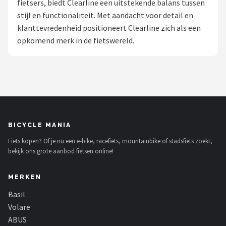
fietsers, biedt Clearline een uitstekende balans tussen
stijl en functionaliteit. Met aandacht voor detail en
Mountainbikes
klanttevredenheid positioneert Clearline zich als een
opkomend merk in de fietswereld.
Shop
POPULAIRE MERKEN
Basil
Volare
BICYCLE MANIA
ABUS
Fiets kopen? Of je nu een e-bike, racefiets, mountainbike of stadsfiets zoekt,
bekijk ons grote aanbod fietsen online!
AXA
MERKEN
New Looxs
Basil
BBB Cycling
Volare
ABUS