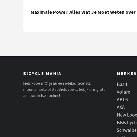
Mountainbikes
Maximale Power: Alles Wat Je Moet Weten over 
Shop
POPULAIRE MERKEN
Basil
Volare
BICYCLE MANIA
MERKEN
ABUS
Fiets kopen? Of je nu een e-bike, racefiets,
Basil
mountainbike of stadsfiets zoekt, bekijk ons grote
Volare
AXA
aanbod fietsen online!
ABUS
AXA
New Looxs
New Loox
BBB Cycl
BBB Cycling
Schwalbe