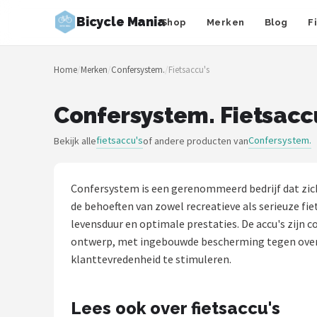
Bicycle Mania
Shop
Merken
Blog
F
Zoeken
Home
/
Merken
/
Confersystem.
/
Fietsaccu's
NAVIGATIE
Shop
Confersystem. Fietsacc
Merken
fietsaccu's
Confersystem.
Bekijk alle
of andere producten van
Blog
Confersystem is een gerenommeerd bedrijf dat zich
Fietsroutes
de behoeften van zowel recreatieve als serieuze fi
levensduur en optimale prestaties. De accu's zijn co
Kinderfietsen
ontwerp, met ingebouwde bescherming tegen overla
klanttevredenheid te stimuleren.
Stadsfietsen
Lees ook over fietsaccu's
Elektrische fietsen