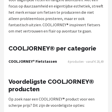
focus op duurzaamheid en eigentijdse esthetiek, streeft
Mountainbikes
het merk ernaar om fietsen te produceren die niet
alleen probleemloos presteren, maar er ook
Shop
fantastisch uitzien. COOLJORNEY® inspireert fietsers
POPULAIRE MERKEN
om met vertrouwen en flair op avontuur te gaan.
Basil
COOLJORNEY® per categorie
Volare
COOLJORNEY® Fietstassen
4 producten · vanaf € 28,49
ABUS
AXA
Voordeligste COOLJORNEY®
producten
New Looxs
Op zoek naar een COOLJORNEY® product voor een
BBB Cycling
scherpe prijs? Dit zijn de voordeligste opties: