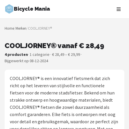
Bicycle Mania
Zoeken
Home
/
Merken
/
COOLJORNEY®
NAVIGATIE
Shop
COOLJORNEY® vanaf € 28,49
4 producten
· 1 categorie · € 28,49 – € 29,99 ·
Merken
Bijgewerkt op 08-12-2024
Blog
COOLJORNEY® is een innovatief fietsmerk dat zich
Fietsroutes
richt op het leveren van stijlvolle en functionele
fietsen voor de moderne stadsfietser. Bekend om hun
Kinderfietsen
strakke ontwerp en hoogwaardige materialen, biedt
COOLJORNEY® fietsen die zowel duurzaamheid als
Stadsfietsen
comfort garanderen. Elke fiets is ontworpen met oog
voor detail en gebruiksgemak, waardoor ze perfect zijn
Elektrische fietsen
voor dagelijkse ritten en langere avonturen. Met een