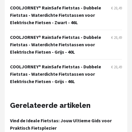
Schwalbe
COOLJORNEY® RainSafe Fietstas - Dubbele
€ 28,49
Fietstas - Waterdichte Fietstassen voor
Voltano
Elektrische Fietsen - Zwart - 46L
Shimano
COOLJORNEY® RainSafe Fietstas - Dubbele
€ 28,49
Fietstas - Waterdichte Fietstassen voor
Cortina
Elektrische Fietsen - Grijs - 40L
Alle merken →
COOLJORNEY® RainSafe Fietstas - Dubbele
€ 28,49
Fietstas - Waterdichte Fietstassen voor
Elektrische Fietsen - Grijs - 46L
Gerelateerde artikelen
Vind de Ideale Fietstas: Jouw Ultieme Gids voor
Praktisch Fietsplezier