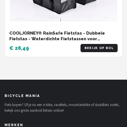
COOLJORNEY® RainSafe Fietstas - Dubbele
Fietstas - Waterdichte Fietstassen voor
Elektrische Fietsen - Grijs - 46L
€ 28,49
BEKIJK OP BOL
BICYCLE MANIA
Fiets kopen? Of je nu een e-bike, racefiets, mountainbike of stadsfiets zoekt,
bekijk ons grote aanbod fietsen online!
MERKEN