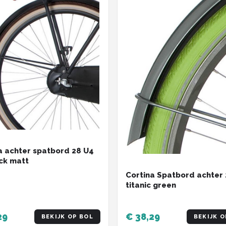
a achter spatbord 28 U4
ack matt
Cortina Spatbord achter 
titanic green
29
€ 38,29
BEKIJK OP BOL
BEKIJK O