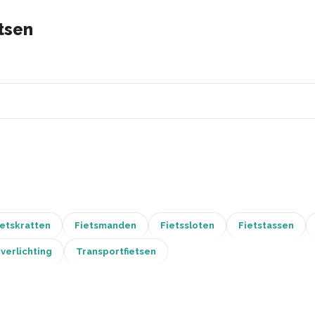
tsen
ietskratten
Fietsmanden
Fietssloten
Fietstassen
 verlichting
Transportfietsen