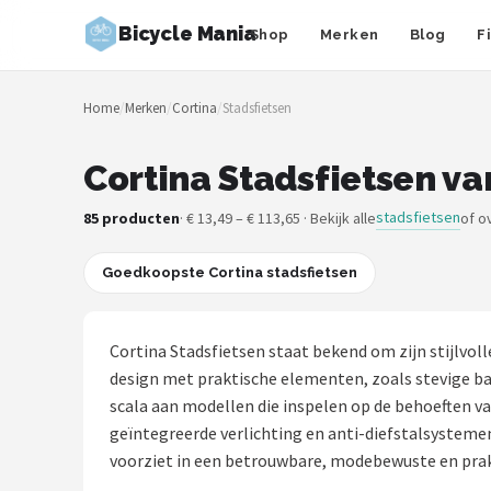
Bicycle Mania
Shop
Merken
Blog
F
Zoeken
Home
/
Merken
/
Cortina
/
Stadsfietsen
NAVIGATIE
Shop
Cortina Stadsfietsen va
Merken
stadsfietsen
85 producten
· € 13,49 – € 113,65 · Bekijk alle
of o
Blog
Goedkoopste Cortina stadsfietsen
Fietsroutes
Cortina Stadsfietsen staat bekend om zijn stijlvol
Kinderfietsen
design met praktische elementen, zoals stevige b
scala aan modellen die inspelen op de behoeften v
Stadsfietsen
geïntegreerde verlichting en anti-diefstalsystemen
voorziet in een betrouwbare, modebewuste en prakt
Elektrische fietsen