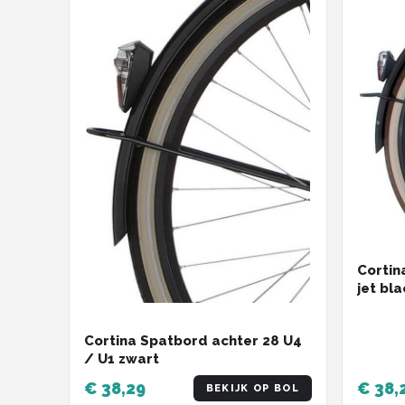
Cortin
jet bl
Cortina Spatbord achter 28 U4
/ U1 zwart
€ 38,29
€ 38,
BEKIJK OP BOL