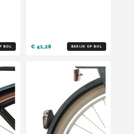
€ 41,28
P BOL
BEKIJK OP BOL