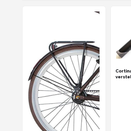
Cortin
verste