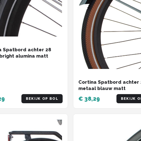
a Spatbord achter 28
bright alumina matt
Cortina Spatbord achter
metaal blauw matt
29
€ 38,29
BEKIJK OP BOL
BEKIJK O