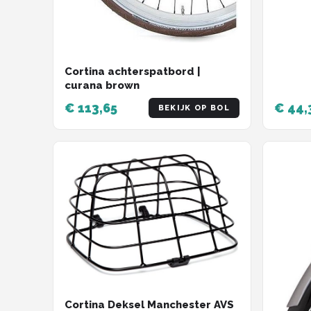
Cortina achterspatbord |
curana brown
€ 113,65
€ 44,
BEKIJK OP BOL
Cortina Deksel Manchester AVS