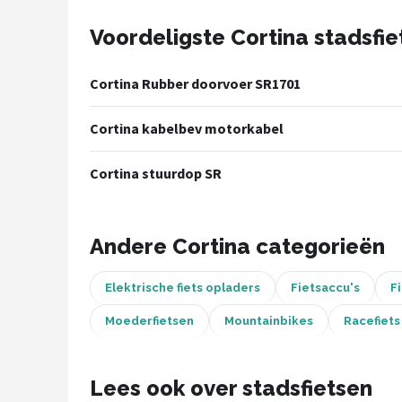
Voordeligste Cortina stadsfie
Mountainbikes
Shop
Cortina Rubber doorvoer SR1701
POPULAIRE MERKEN
Cortina kabelbev motorkabel
Basil
Cortina stuurdop SR
Volare
ABUS
Andere Cortina categorieën
AXA
Elektrische fiets opladers
Fietsaccu's
F
New Looxs
Moederfietsen
Mountainbikes
Racefiets
BBB Cycling
Lees ook over stadsfietsen