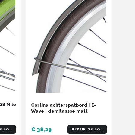
28 Milo
Cortina achterspatbord | E-
Wave | demitassse matt
€ 38,29
P BOL
BEKIJK OP BOL