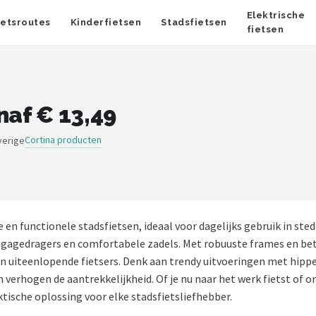
Elektrische
ietsroutes
Kinderfietsen
Stadsfietsen
fietsen
naf € 13,49
Cortina producten
verige
le en functionele stadsfietsen, ideaal voor dagelijks gebruik in 
agagedragers en comfortabele zadels. Met robuuste frames en be
an uiteenlopende fietsers. Denk aan trendy uitvoeringen met hipp
 verhogen de aantrekkelijkheid. Of je nu naar het werk fietst of o
ische oplossing voor elke stadsfietsliefhebber.