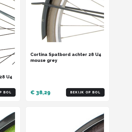
Cortina Spatbord achter 28 U4
mouse grey
 28 U4
€ 38,29
P BOL
BEKIJK OP BOL