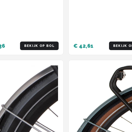
36
€ 42,61
BEKIJK OP BOL
BEKIJK O