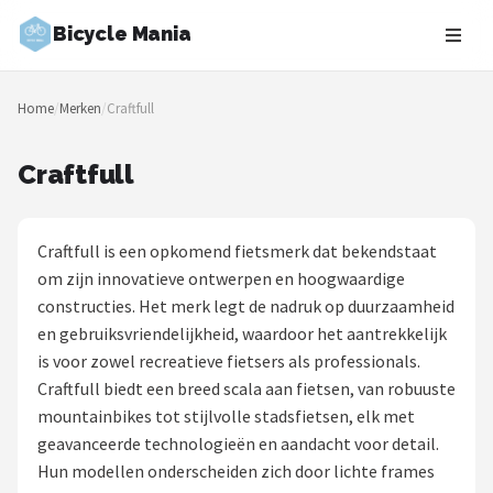
Bicycle Mania
Zoeken
Home
/
Merken
/
Craftfull
NAVIGATIE
Shop
Craftfull
Merken
Craftfull is een opkomend fietsmerk dat bekendstaat
Blog
om zijn innovatieve ontwerpen en hoogwaardige
constructies. Het merk legt de nadruk op duurzaamheid
Fietsroutes
en gebruiksvriendelijkheid, waardoor het aantrekkelijk
is voor zowel recreatieve fietsers als professionals.
Kinderfietsen
Craftfull biedt een breed scala aan fietsen, van robuuste
mountainbikes tot stijlvolle stadsfietsen, elk met
Stadsfietsen
geavanceerde technologieën en aandacht voor detail.
Hun modellen onderscheiden zich door lichte frames
Elektrische fietsen