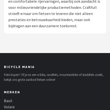
en comfortabele rijervaringen, waarbij ook aandacht is
voor milieuvriendelijke productiemethoden. Craftfull
Mountainbikes
streeft ernaar om fietsen te leveren die niet alleen
prestaties en betrouwbaarheid bieden, maar ook
Shop
bijdragen aan een duurzamere toekomst.
POPULAIRE MERKEN
Basil
Volare
ABUS
BICYCLE MANIA
Fiets kopen? Of je nu een e-bike, racefiets, mountainbike of stadsfiets zoekt,
AXA
bekijk ons grote aanbod fietsen online!
New Looxs
MERKEN
BBB Cycling
Basil
Volare