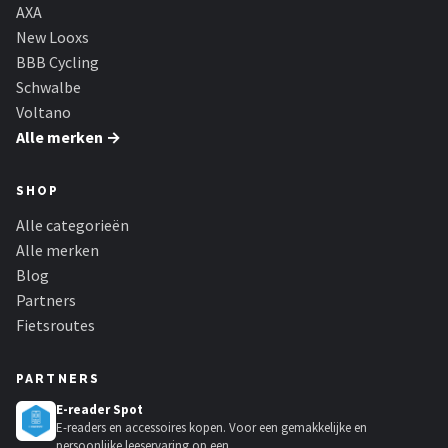
Schwalbe
AXA
New Looxs
Voltano
BBB Cycling
Schwalbe
Shimano
Voltano
Alle merken →
Cortina
SHOP
Alle merken →
Alle categorieën
Alle merken
Blog
Partners
Fietsroutes
PARTNERS
E-reader Spot
E-readers en accessoires kopen. Voor een gemakkelijke en
persoonlijke leeservaring op een...