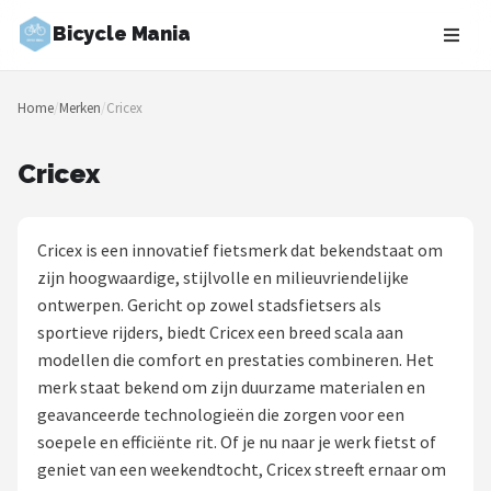
Bicycle Mania
Zoeken
Home
/
Merken
/
Cricex
NAVIGATIE
Shop
Cricex
Merken
Cricex is een innovatief fietsmerk dat bekendstaat om
Blog
zijn hoogwaardige, stijlvolle en milieuvriendelijke
ontwerpen. Gericht op zowel stadsfietsers als
Fietsroutes
sportieve rijders, biedt Cricex een breed scala aan
modellen die comfort en prestaties combineren. Het
Kinderfietsen
merk staat bekend om zijn duurzame materialen en
geavanceerde technologieën die zorgen voor een
Stadsfietsen
soepele en efficiënte rit. Of je nu naar je werk fietst of
geniet van een weekendtocht, Cricex streeft ernaar om
Elektrische fietsen