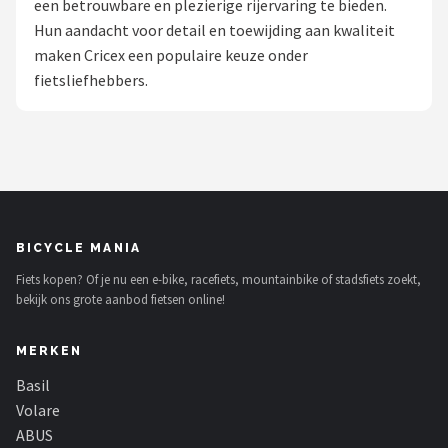
een betrouwbare en plezierige rijervaring te bieden.
Hun aandacht voor detail en toewijding aan kwaliteit
Mountainbikes
maken Cricex een populaire keuze onder
fietsliefhebbers.
Shop
POPULAIRE MERKEN
Basil
Volare
BICYCLE MANIA
ABUS
Fiets kopen? Of je nu een e-bike, racefiets, mountainbike of stadsfiets zoekt,
bekijk ons grote aanbod fietsen online!
AXA
MERKEN
New Looxs
Basil
BBB Cycling
Volare
ABUS